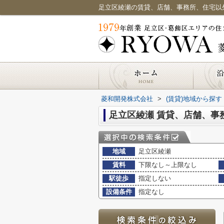
菱和開発株式会社
>
(賃貸)地域から探す
足立区綾瀬 賃貸、店舗、事
地域
足立区綾瀬
賃料
下限なし～上限なし
駅徒歩
指定しない
設備条件
指定なし