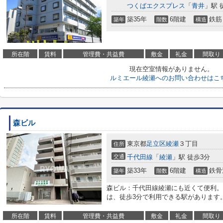
つくばエクスプレス
「
青井
」駅 
築35年
6階建
鉄筋
築年
階数
構造
所在階
賃料
管理費・共益費
敷金
礼金
間取り
現在空室情報がありません。
ルミエール綾瀬へのお問い合わせはこ
森ビル
東京都
足立区
綾瀬
３丁目
住所
交通
千代田線
「
綾瀬
」駅 徒歩3分
築33年
6階建
鉄骨
築年
階数
構造
森ビル：千代田線綾瀬にも近くて便利。
は、徒歩3分で利用できる駅があります
所在階
賃料
管理費・共益費
敷金
礼金
間取り