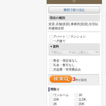
種別で絞り込む
現在の種別
賃貸,店舗(賃貸),事務所(賃貸),住宅以
外建物全部
アパート
マンション
一戸建て
▼賃料
～
敷金・保証金なし
礼金・敷引なし
共益費・管理費込み
3
件が該当
間取り
ワンルーム
1K
1DK
1LDK
2K
2DK