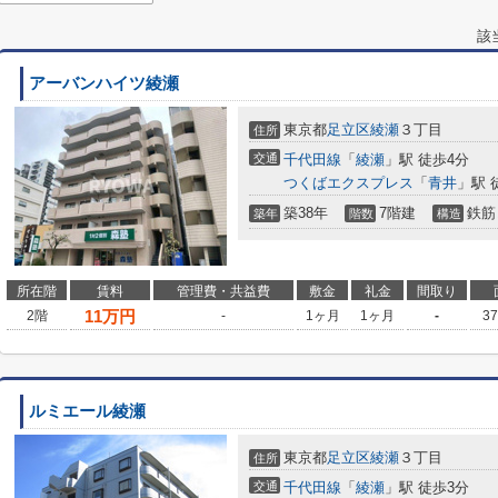
該
アーバンハイツ綾瀬
東京都
足立区
綾瀬
３丁目
住所
交通
千代田線
「
綾瀬
」駅 徒歩4分
つくばエクスプレス
「
青井
」駅 
築38年
7階建
鉄筋
築年
階数
構造
所在階
賃料
管理費・共益費
敷金
礼金
間取り
11
万円
2階
-
1ヶ月
1ヶ月
-
3
ルミエール綾瀬
東京都
足立区
綾瀬
３丁目
住所
交通
千代田線
「
綾瀬
」駅 徒歩3分