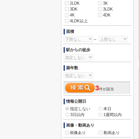
2LDK
3K
3DK
3LDK
4K
4DK
4LDK以上
面積
～
駅からの徒歩
築年数
3
件が該当
情報公開日
指定しない
本日
3日以内
1週間以内
画像・動画あり
画像あり
動画あり