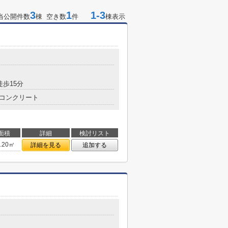
3
1
1-3
当公開件数
棟 空き数
件
棟表示
徒歩15分
コンクリート
面積
詳細
検討リスト
7.20㎡
詳細を見る
追加する