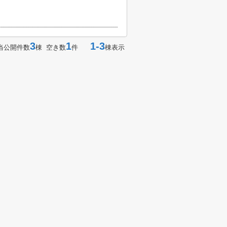
3
1
1-3
当公開件数
棟 空き数
件
棟表示