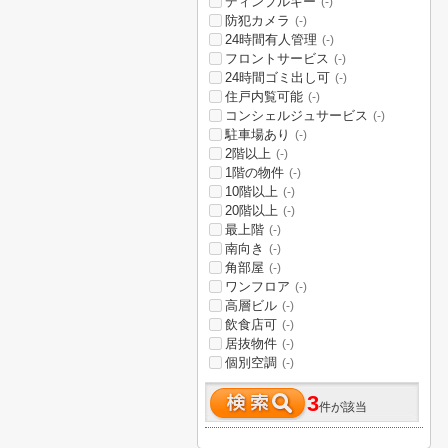
ディンプルキー
(-)
防犯カメラ
(-)
24時間有人管理
(-)
フロントサービス
(-)
24時間ゴミ出し可
(-)
住戸内覧可能
(-)
コンシェルジュサービス
(-)
駐車場あり
(-)
2階以上
(-)
1階の物件
(-)
10階以上
(-)
20階以上
(-)
最上階
(-)
南向き
(-)
角部屋
(-)
ワンフロア
(-)
高層ビル
(-)
飲食店可
(-)
居抜物件
(-)
個別空調
(-)
3
件が該当