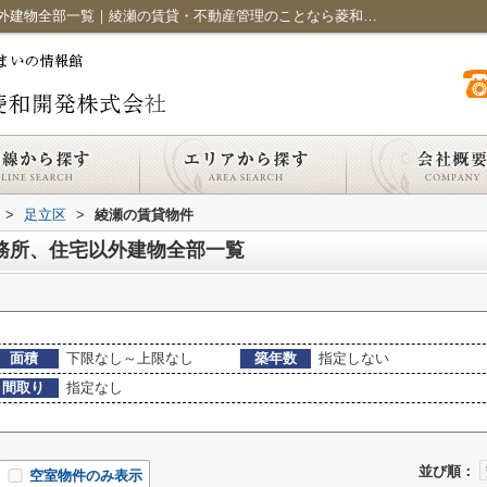
足立区綾瀬の賃貸、店舗、事務所、住宅以外建物全部一覧｜綾瀬の賃貸・不動産管理のことなら菱和開発株式会社におまかせください
>
足立区
>
綾瀬の賃貸物件
務所、住宅以外建物全部一覧
面積
下限なし～上限なし
築年数
指定しない
間取り
指定なし
並び順：
空室物件のみ表示