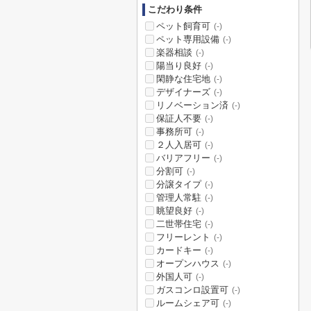
こだわり条件
ペット飼育可
(-)
ペット専用設備
(-)
楽器相談
(-)
陽当り良好
(-)
閑静な住宅地
(-)
デザイナーズ
(-)
リノベーション済
(-)
保証人不要
(-)
事務所可
(-)
２人入居可
(-)
バリアフリー
(-)
分割可
(-)
分譲タイプ
(-)
管理人常駐
(-)
眺望良好
(-)
二世帯住宅
(-)
フリーレント
(-)
カードキー
(-)
オープンハウス
(-)
外国人可
(-)
ガスコンロ設置可
(-)
ルームシェア可
(-)