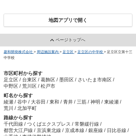
地図アプリで開く
ページトップへ
菱和開発株式会社
>
周辺施設案内
>
足立区
>
足立区の中学校
>
足立区立第十三
中学校
市区町村から探す
足立区
/
台東区
/
葛飾区
/
墨田区
/
さいたま市南区
/
中野区
/
荒川区
/
松戸市
町名から探す
綾瀬
/
谷中
/
大谷田
/
東和
/
青井
/
三筋
/
神明
/
東綾瀬
/
荒川
/
北加平町
路線から探す
千代田線
/
つくばエクスプレス
/
常磐緩行線
/
都営大江戸線
/
京浜東北線
/
京成本線
/
銀座線
/
日比谷線
/