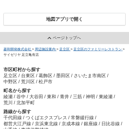
地図アプリで開く
ページトップへ
菱和開発株式会社
>
周辺施設案内
>
足立区
>
足立区のファミリーレストラン
>
サイゼリヤ 足立亀有店
市区町村から探す
足立区
/
台東区
/
葛飾区
/
墨田区
/
さいたま市南区
/
中野区
/
荒川区
/
松戸市
町名から探す
綾瀬
/
谷中
/
大谷田
/
東和
/
青井
/
三筋
/
神明
/
東綾瀬
/
荒川
/
北加平町
路線から探す
千代田線
/
つくばエクスプレス
/
常磐緩行線
/
都営大江戸線
/
京浜東北線
/
京成本線
/
銀座線
/
日比谷線
/