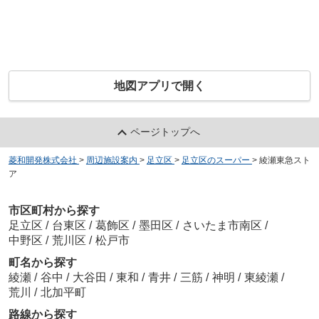
地図アプリで開く
ページトップへ
菱和開発株式会社
>
周辺施設案内
>
足立区
>
足立区のスーパー
>
綾瀬東急スト
ア
市区町村から探す
足立区
/
台東区
/
葛飾区
/
墨田区
/
さいたま市南区
/
中野区
/
荒川区
/
松戸市
町名から探す
綾瀬
/
谷中
/
大谷田
/
東和
/
青井
/
三筋
/
神明
/
東綾瀬
/
荒川
/
北加平町
路線から探す