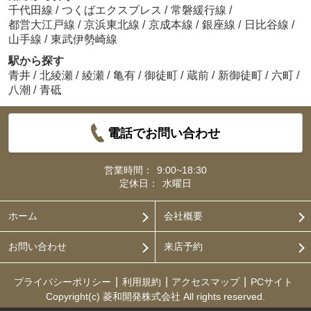
千代田線
/
つくばエクスプレス
/
常磐緩行線
/
都営大江戸線
/
京浜東北線
/
京成本線
/
銀座線
/
日比谷線
/
山手線
/
東武伊勢崎線
駅から探す
青井
/
北綾瀬
/
綾瀬
/
亀有
/
御徒町
/
蔵前
/
新御徒町
/
六町
/
八潮
/
青砥
電話でお問い合わせ
営業時間：
9:00~18:30
定休日：
水曜日
ホーム
会社概要
お問い合わせ
来店予約
プライバシーポリシー
利用規約
アクセスマップ
PCサイト
Copyright(c) 菱和開発株式会社 All rights reserved.