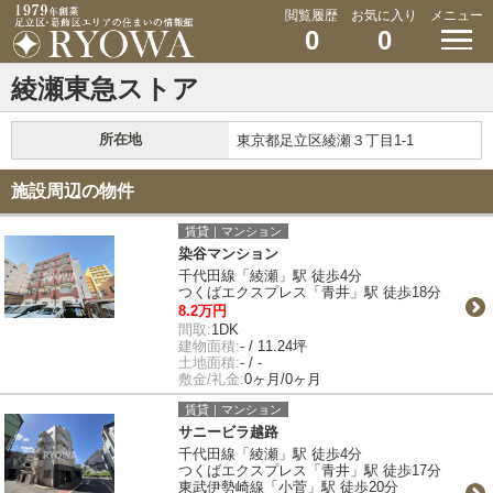
閲覧履歴
お気に入り
メニュー
0
0
綾瀬東急ストア
所在地
東京都足立区綾瀬３丁目1-1
施設周辺の物件
賃貸｜マンション
染谷マンション
千代田線「綾瀬」駅 徒歩4分
つくばエクスプレス「青井」駅 徒歩18分
8.2万円
間取:
1DK
建物面積:
- / 11.24坪
土地面積:
- / -
敷金/礼金:
0ヶ月/0ヶ月
賃貸｜マンション
サニービラ越路
千代田線「綾瀬」駅 徒歩4分
つくばエクスプレス「青井」駅 徒歩17分
東武伊勢崎線「小菅」駅 徒歩20分