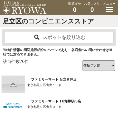
閲覧履歴
お気に入り
メニュー
0
0
足立区のコンビニエンスストア
スポットを絞り込む
※物件情報の周辺施設紹介のページであり、各店舗への問い合わせは当
社では対応できません。
該当件数
76
件
ファミリーマート 足立青井店
東京都足立区青井１丁目
-
ファミリーマート TX青井駅/S店
東京都足立区青井３丁目
-