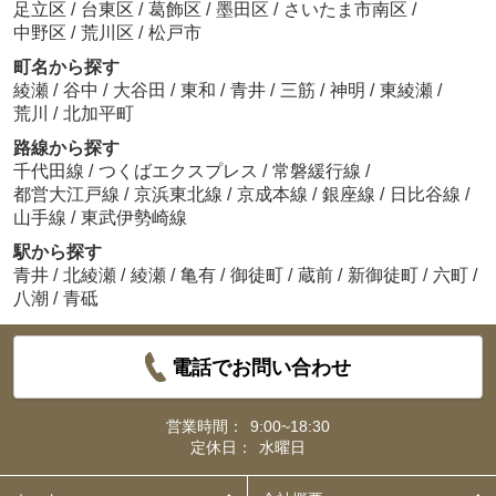
足立区
/
台東区
/
葛飾区
/
墨田区
/
さいたま市南区
/
中野区
/
荒川区
/
松戸市
町名から探す
綾瀬
/
谷中
/
大谷田
/
東和
/
青井
/
三筋
/
神明
/
東綾瀬
/
荒川
/
北加平町
路線から探す
千代田線
/
つくばエクスプレス
/
常磐緩行線
/
都営大江戸線
/
京浜東北線
/
京成本線
/
銀座線
/
日比谷線
/
山手線
/
東武伊勢崎線
駅から探す
青井
/
北綾瀬
/
綾瀬
/
亀有
/
御徒町
/
蔵前
/
新御徒町
/
六町
/
八潮
/
青砥
電話でお問い合わせ
営業時間：
9:00~18:30
定休日：
水曜日