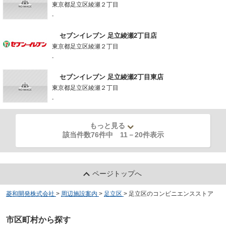
東京都足立区綾瀬２丁目
-
セブンイレブン 足立綾瀬2丁目店
東京都足立区綾瀬２丁目
-
セブンイレブン 足立綾瀬2丁目東店
東京都足立区綾瀬２丁目
-
もっと見る
該当件数76件中
11
－
20
件表示
ページトップへ
菱和開発株式会社
>
周辺施設案内
>
足立区
>
足立区のコンビニエンスストア
市区町村から探す