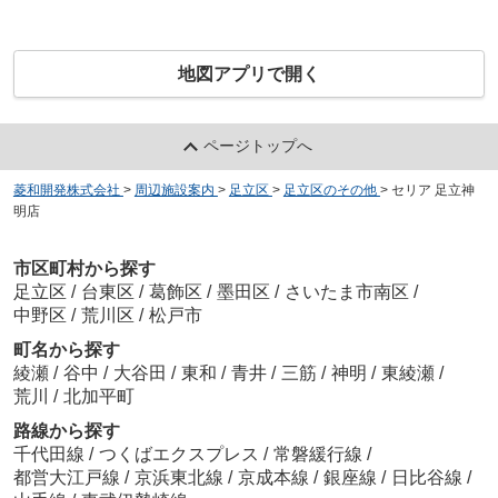
地図アプリで開く
ページトップへ
菱和開発株式会社
>
周辺施設案内
>
足立区
>
足立区のその他
>
セリア 足立神
明店
市区町村から探す
足立区
/
台東区
/
葛飾区
/
墨田区
/
さいたま市南区
/
中野区
/
荒川区
/
松戸市
町名から探す
綾瀬
/
谷中
/
大谷田
/
東和
/
青井
/
三筋
/
神明
/
東綾瀬
/
荒川
/
北加平町
路線から探す
千代田線
/
つくばエクスプレス
/
常磐緩行線
/
都営大江戸線
/
京浜東北線
/
京成本線
/
銀座線
/
日比谷線
/