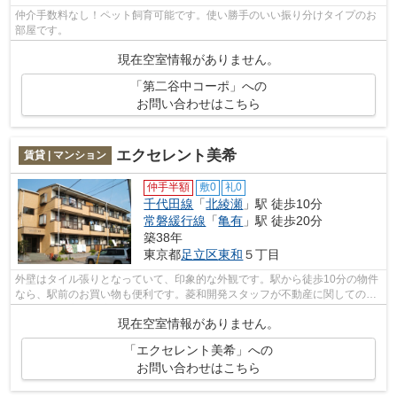
仲介手数料なし！ペット飼育可能です。使い勝手のいい振り分けタイプのお
部屋です。
現在空室情報がありません。
「第二谷中コーポ」への
お問い合わせはこちら
エクセレント美希
賃貸 | マンション
仲手半額
敷0
礼0
千代田線
「
北綾瀬
」駅 徒歩10分
常磐緩行線
「
亀有
」駅 徒歩20分
築38年
東京都
足立区
東和
５丁目
外壁はタイル張りとなっていて、印象的な外観です。駅から徒歩10分の物件
なら、駅前のお買い物も便利です。菱和開発スタッフが不動産に関してのご
質問を、丁寧にお応え致します。03-36...
現在空室情報がありません。
「エクセレント美希」への
お問い合わせはこちら