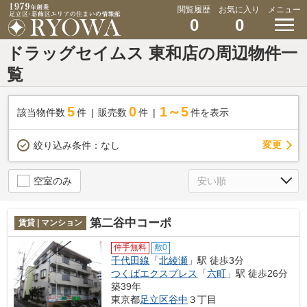
閲覧履歴
お気に入り
メニュー
0
0
ドラッグセイムス 東和店の周辺物件一
覧
5
0
1～5
該当物件数
件
販売数
件
件を表示
変更
絞り込み条件：
なし
空室のみ
第二谷中コーポ
賃貸 | マンション
仲手無料
敷0
千代田線
「
北綾瀬
」駅 徒歩3分
つくばエクスプレス
「
六町
」駅 徒歩26分
築39年
東京都
足立区
谷中
３丁目