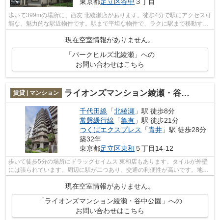
東京都
足立区
谷中
３丁目
歩いて399mの場所に、西友 北綾瀬店があります。徒歩4分で駅にアクセス可
能な、魅力的な駅近物件です。駅まで平坦な物件で、ラクに駅まで移動する
ことができます。菱和開発へのご連絡...
現在空室情報がありません。
「パークヒルズ北綾瀬」への
お問い合わせはこちら
ライオンズマンション綾瀬・谷中公園
賃貸 | マンション
千代田線
「
北綾瀬
」駅 徒歩8分
常磐緩行線
「
亀有
」駅 徒歩21分
つくばエクスプレス
「
青井
」駅 徒歩28分
築32年
東京都
足立区
東和
５丁目14-12
歩いて徒歩5分の場所にドラッグセイムス 東和店もあります。タイルが外壁
には張られています。周辺に駅が二つあり、交通の利便性が高いです。地上
14階建てのマンションをご紹介。菱和...
現在空室情報がありません。
「ライオンズマンション綾瀬・谷中公園」への
お問い合わせはこちら