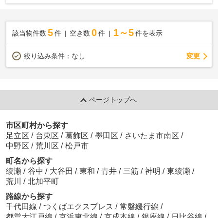
5
0
1～5
該当物件数
件
空き数
件
件を表示
変更
絞り込み条件：
なし
ページトップへ
市区町村から探す
足立区
/
台東区
/
葛飾区
/
墨田区
/
さいたま市南区
/
中野区
/
荒川区
/
松戸市
町名から探す
綾瀬
/
谷中
/
大谷田
/
東和
/
青井
/
三筋
/
神明
/
東綾瀬
/
荒川
/
北加平町
路線から探す
千代田線
/
つくばエクスプレス
/
常磐緩行線
/
都営大江戸線
/
京浜東北線
/
京成本線
/
銀座線
/
日比谷線
/