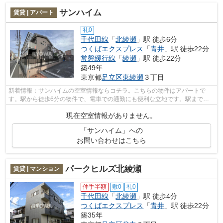
サンハイム
賃貸 | アパート
礼0
千代田線
「
北綾瀬
」駅 徒歩6分
つくばエクスプレス
「
青井
」駅 徒歩22分
常磐緩行線
「
綾瀬
」駅 徒歩22分
築49年
東京都
足立区
東綾瀬
３丁目
新着情報：サンハイムの空室情報ならコチラ。こちらの物件はアパートで
す。駅から徒歩6分の物件で、電車での通勤にも便利な立地です。駅まで平
坦な場所で移動もラクな物件です。千代田...
現在空室情報がありません。
「サンハイム」への
お問い合わせはこちら
パークヒルズ北綾瀬
賃貸 | マンション
仲手半額
敷0
礼0
千代田線
「
北綾瀬
」駅 徒歩4分
つくばエクスプレス
「
青井
」駅 徒歩22分
築35年