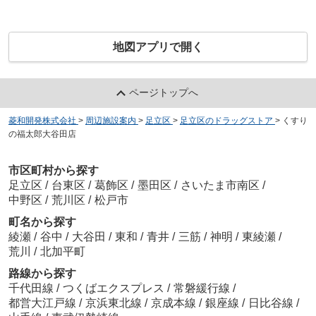
地図アプリで開く
ページトップへ
菱和開発株式会社
>
周辺施設案内
>
足立区
>
足立区のドラッグストア
>
くすり
の福太郎大谷田店
市区町村から探す
足立区
/
台東区
/
葛飾区
/
墨田区
/
さいたま市南区
/
中野区
/
荒川区
/
松戸市
町名から探す
綾瀬
/
谷中
/
大谷田
/
東和
/
青井
/
三筋
/
神明
/
東綾瀬
/
荒川
/
北加平町
路線から探す
千代田線
/
つくばエクスプレス
/
常磐緩行線
/
都営大江戸線
/
京浜東北線
/
京成本線
/
銀座線
/
日比谷線
/