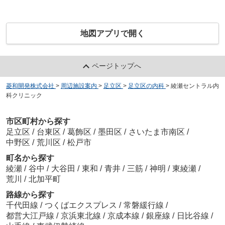
地図アプリで開く
ページトップへ
菱和開発株式会社
>
周辺施設案内
>
足立区
>
足立区の内科
>
綾瀬セントラル内
科クリニック
市区町村から探す
足立区
/
台東区
/
葛飾区
/
墨田区
/
さいたま市南区
/
中野区
/
荒川区
/
松戸市
町名から探す
綾瀬
/
谷中
/
大谷田
/
東和
/
青井
/
三筋
/
神明
/
東綾瀬
/
荒川
/
北加平町
路線から探す
千代田線
/
つくばエクスプレス
/
常磐緩行線
/
都営大江戸線
/
京浜東北線
/
京成本線
/
銀座線
/
日比谷線
/