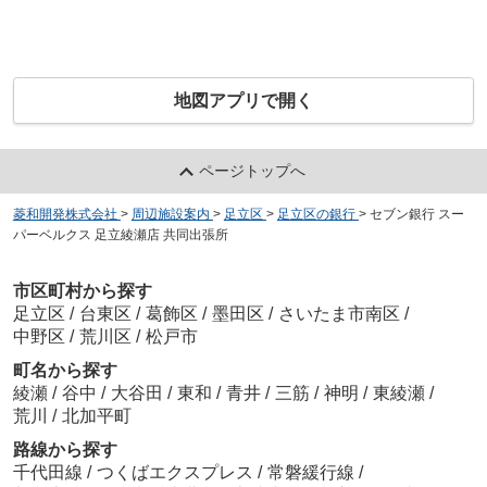
地図アプリで開く
ページトップへ
菱和開発株式会社
>
周辺施設案内
>
足立区
>
足立区の銀行
>
セブン銀行 スー
パーベルクス 足立綾瀬店 共同出張所
市区町村から探す
足立区
/
台東区
/
葛飾区
/
墨田区
/
さいたま市南区
/
中野区
/
荒川区
/
松戸市
町名から探す
綾瀬
/
谷中
/
大谷田
/
東和
/
青井
/
三筋
/
神明
/
東綾瀬
/
荒川
/
北加平町
路線から探す
千代田線
/
つくばエクスプレス
/
常磐緩行線
/