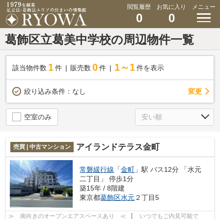
閲覧履歴
お気に入り
メニュー
0
0
葛飾区立葛美中学校の周辺物件一覧
1
0
1～1
該当物件数
件
販売数
件
件を表示
変更
絞り込み条件：
なし
空室のみ
アイランドテラス金町
売買 | 中古マンション
常磐緩行線
「
金町
」駅 バス12分 「水元
二丁目」 停歩1分
築15年 / 8階建
東京都
葛飾区
水元
２丁目5
≫ 南向きのオープンエアスペースあり ≪ 【 いつでもご内見可能で