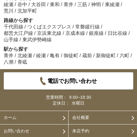
綾瀬
/
谷中
/
大谷田
/
東和
/
青井
/
三筋
/
神明
/
東綾瀬
/
荒川
/
北加平町
路線から探す
千代田線
/
つくばエクスプレス
/
常磐緩行線
/
都営大江戸線
/
京浜東北線
/
京成本線
/
銀座線
/
日比谷線
/
山手線
/
東武伊勢崎線
駅から探す
青井
/
北綾瀬
/
綾瀬
/
亀有
/
御徒町
/
蔵前
/
新御徒町
/
六町
/
八潮
/
青砥
電話でお問い合わせ
営業時間：
9:00~18:30
定休日：
水曜日
ホーム
会社概要
お問い合わせ
来店予約