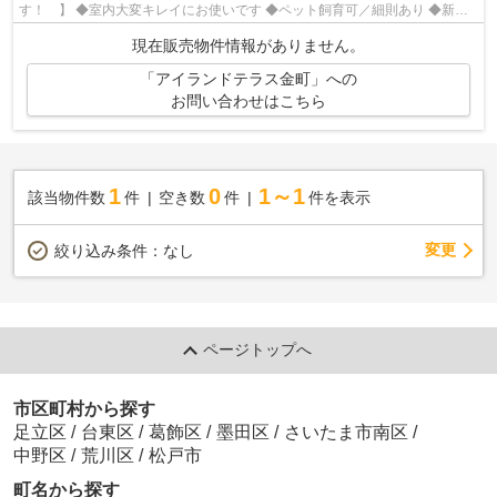
す！ 】 ◆室内大変キレイにお使いです ◆ペット飼育可／細則あり ◆新築
時、設計住宅性能評価書・建設住宅性能評価書...
現在販売物件情報がありません。
「アイランドテラス金町」への
お問い合わせはこちら
1
0
1～1
該当物件数
件
空き数
件
件を表示
変更
絞り込み条件：
なし
ページトップへ
市区町村から探す
足立区
/
台東区
/
葛飾区
/
墨田区
/
さいたま市南区
/
中野区
/
荒川区
/
松戸市
町名から探す