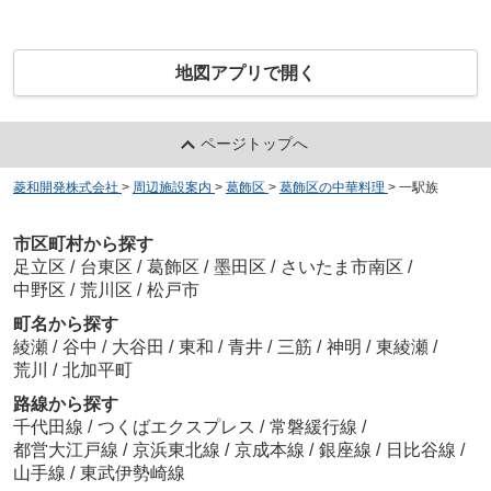
地図アプリで開く
ページトップへ
菱和開発株式会社
>
周辺施設案内
>
葛飾区
>
葛飾区の中華料理
>
一駅族
市区町村から探す
足立区
/
台東区
/
葛飾区
/
墨田区
/
さいたま市南区
/
中野区
/
荒川区
/
松戸市
町名から探す
綾瀬
/
谷中
/
大谷田
/
東和
/
青井
/
三筋
/
神明
/
東綾瀬
/
荒川
/
北加平町
路線から探す
千代田線
/
つくばエクスプレス
/
常磐緩行線
/
都営大江戸線
/
京浜東北線
/
京成本線
/
銀座線
/
日比谷線
/
山手線
/
東武伊勢崎線