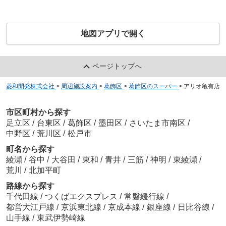
地図アプリで開く
ページトップへ
菱和開発株式会社
>
周辺施設案内
>
葛飾区
>
葛飾区のスーパー
>
アリオ亀有店
市区町村から探す
足立区
/
台東区
/
葛飾区
/
墨田区
/
さいたま市南区
/
中野区
/
荒川区
/
松戸市
町名から探す
綾瀬
/
谷中
/
大谷田
/
東和
/
青井
/
三筋
/
神明
/
東綾瀬
/
荒川
/
北加平町
路線から探す
千代田線
/
つくばエクスプレス
/
常磐緩行線
/
都営大江戸線
/
京浜東北線
/
京成本線
/
銀座線
/
日比谷線
/
山手線
/
東武伊勢崎線