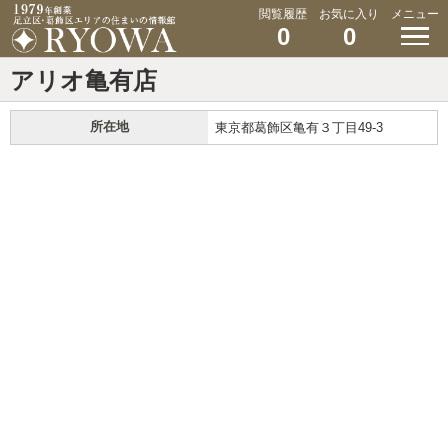
閲覧履歴
お気に入り
メニュー
0
0
アリオ亀有店
所在地
東京都葛飾区亀有３丁目49-3