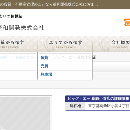
ビッグ・エー 葛飾小菅店情報ページ｜綾瀬の賃貸・不動産管理のことなら菱和開発株式会社におまかせください
葛飾区
>
葛飾区のスーパー
>
ビッグ・エー 葛飾小菅店
賃貸
売買
駐車場
ビッグ・エー 葛飾小菅店の詳細情報
所在地
東京都葛飾区小菅４丁目20