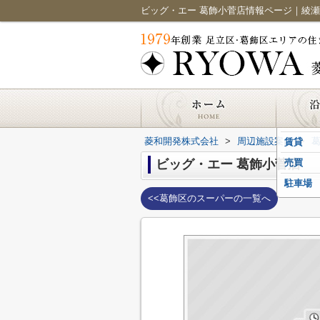
菱和開発株式会社
>
周辺施設案内
>
賃貸
ビッグ・エー 葛飾小菅店
売買
駐車場
<<葛飾区のスーパーの一覧へ