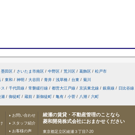
墨田区
/
さいたま市南区
/
中野区
/
荒川区
/
葛飾区
/
松戸市
筋
/
東和
/
神明
/
大谷田
/
青井
/
浅草橋
/
台東
/
菊川
レス
/
千代田線
/
常磐緩行線
/
都営大江戸線
/
京浜東北線
/
銀座線
/
日比谷線
綾瀬
/
御徒町
/
蔵前
/
新御徒町
/
亀有
/
小菅
/
八潮
/
六町
綾瀬の賃貸・不動産管理のことなら
お問い合わせ
菱和開発株式会社におまかせください
け
スタッフ紹介
お客様の声
東京都足立区綾瀬３丁目7-20