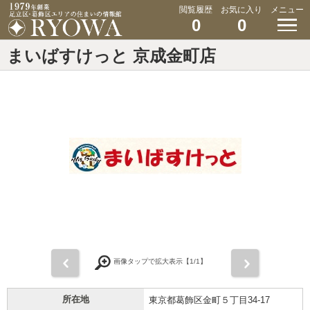
閲覧履歴
お気に入り
メニュー
0
0
まいばすけっと 京成金町店
前
次
画像タップで拡大表示【
1
/1】
所在地
東京都葛飾区金町５丁目34-17