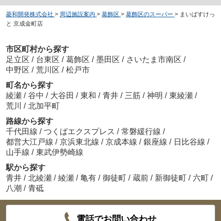
菱和開発株式会社
>
周辺施設案内
>
葛飾区
>
葛飾区のスーパー
>
まいばすけっ
と 京成金町店
市区町村から探す
足立区
/
台東区
/
葛飾区
/
墨田区
/
さいたま市南区
/
中野区
/
荒川区
/
松戸市
町名から探す
綾瀬
/
谷中
/
大谷田
/
東和
/
青井
/
三筋
/
神明
/
東綾瀬
/
荒川
/
北加平町
路線から探す
千代田線
/
つくばエクスプレス
/
常磐緩行線
/
都営大江戸線
/
京浜東北線
/
京成本線
/
銀座線
/
日比谷線
/
山手線
/
東武伊勢崎線
駅から探す
青井
/
北綾瀬
/
綾瀬
/
亀有
/
御徒町
/
蔵前
/
新御徒町
/
六町
/
八潮
/
青砥
電話でお問い合わせ