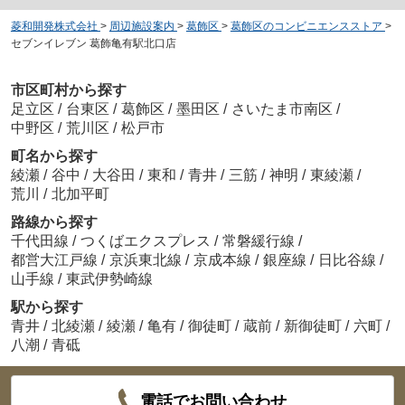
菱和開発株式会社
>
周辺施設案内
>
葛飾区
>
葛飾区のコンビニエンスストア
>
セブンイレブン 葛飾亀有駅北口店
市区町村から探す
足立区
/
台東区
/
葛飾区
/
墨田区
/
さいたま市南区
/
中野区
/
荒川区
/
松戸市
町名から探す
綾瀬
/
谷中
/
大谷田
/
東和
/
青井
/
三筋
/
神明
/
東綾瀬
/
荒川
/
北加平町
路線から探す
千代田線
/
つくばエクスプレス
/
常磐緩行線
/
都営大江戸線
/
京浜東北線
/
京成本線
/
銀座線
/
日比谷線
/
山手線
/
東武伊勢崎線
駅から探す
青井
/
北綾瀬
/
綾瀬
/
亀有
/
御徒町
/
蔵前
/
新御徒町
/
六町
/
八潮
/
青砥
電話でお問い合わせ