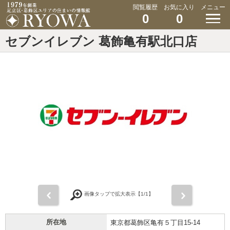
閲覧履歴
お気に入り
メニュー
0
0
セブンイレブン 葛飾亀有駅北口店
前
次
画像タップで拡大表示【
1
/1】
所在地
東京都葛飾区亀有５丁目15-14