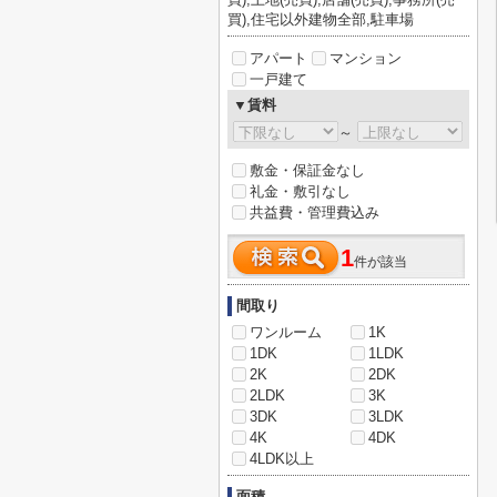
買),住宅以外建物全部,駐車場
アパート
マンション
一戸建て
▼賃料
～
敷金・保証金なし
礼金・敷引なし
共益費・管理費込み
1
件が該当
間取り
ワンルーム
1K
1DK
1LDK
2K
2DK
2LDK
3K
3DK
3LDK
4K
4DK
4LDK以上
面積