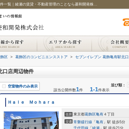
セブンイレブン 葛飾亀有駅北口店周辺の物件一覧｜綾瀬の賃貸・不動産管理のことなら菱和開発株式会社におまかせください
葛飾区
>
葛飾区のコンビニエンスストア
>
セブンイレブン 葛飾亀有駅北口
北口店周辺物件
並び順：
空室物件のみ表示
1
1-1
該当公開件数
件
件表示
Ｈａｌｅ Ｍｏｈａｒａ
東京都
葛飾区
亀有
４丁目
住所
交通
常磐緩行線
「
亀有
」駅 徒歩5分
千代田線
「
綾瀬
」駅 徒歩21分