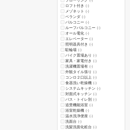
フローリング
(-)
ロフト付き
(-)
メゾネット
(-)
ベランダ
(-)
バルコニー
(-)
ルーフバルコニー
(-)
オール電化
(-)
エレベーター
(-)
照明器具付き
(-)
駐輪場
(-)
バイク置場あり
(-)
家具・家電付き
(-)
洗濯機置場有
(-)
外観タイル張り
(-)
コンロ２口以上
(-)
食器洗い乾燥機
(-)
システムキッチン
(-)
対面式キッチン
(-)
バス・トイレ別
(-)
追焚機能浴室
(-)
浴室乾燥機
(-)
温水洗浄便座
(-)
洗面台
(-)
洗髪洗面化粧台
(-)