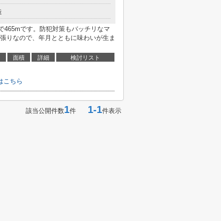
造
まで465mです。防犯対策もバッチリなマ
張りなので、年月とともに味わいが生ま
面積
詳細
検討リスト
はこちら
1
1-1
該当公開件数
件
件表示