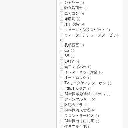
シャワー
(-)
独立洗面台
(-)
エアコン
(-)
床暖房
(-)
床下収納
(-)
ウォークインクロゼット
(-)
ウォークインシューズクロゼット
(-)
収納豊富
(-)
CS
(-)
BS
(-)
CATV
(-)
光ファイバー
(-)
インターネット対応
(-)
オートロック
(-)
TVモニタ付インターホン
(-)
宅配ボックス
(-)
24時間緊急通報システム
(-)
ディンプルキー
(-)
防犯カメラ
(-)
24時間有人管理
(-)
フロントサービス
(-)
24時間ゴミ出し可
(-)
住戸内覧可能
(-)