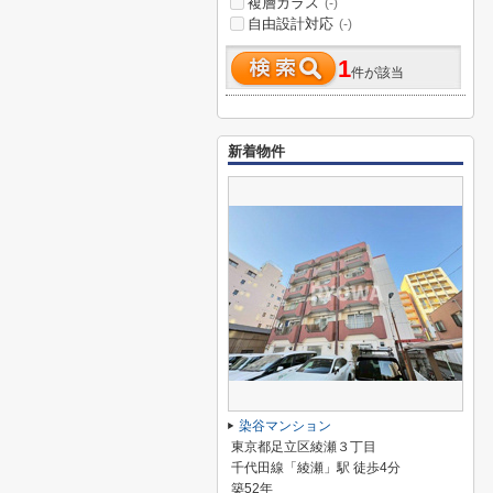
複層ガラス
(-)
自由設計対応
(-)
1
件が該当
新着物件
染谷マンション
東京都足立区綾瀬３丁目
千代田線「綾瀬」駅 徒歩4分
築52年