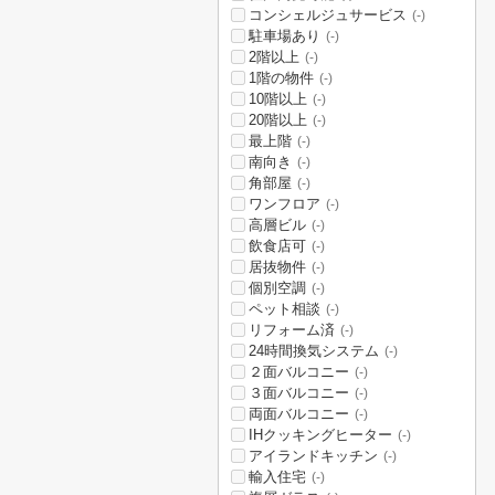
コンシェルジュサービス
(-)
駐車場あり
(-)
2階以上
(-)
1階の物件
(-)
10階以上
(-)
20階以上
(-)
最上階
(-)
南向き
(-)
角部屋
(-)
ワンフロア
(-)
高層ビル
(-)
飲食店可
(-)
居抜物件
(-)
個別空調
(-)
ペット相談
(-)
リフォーム済
(-)
24時間換気システム
(-)
２面バルコニー
(-)
３面バルコニー
(-)
両面バルコニー
(-)
IHクッキングヒーター
(-)
アイランドキッチン
(-)
輸入住宅
(-)