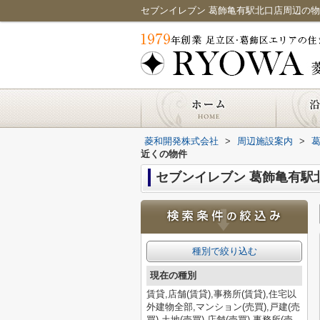
菱和開発株式会社
>
周辺施設案内
>
近くの物件
セブンイレブン 葛飾亀有駅
種別で絞り込む
現在の種別
賃貸,店舗(賃貸),事務所(賃貸),住宅以
外建物全部,マンション(売買),戸建(売
買),土地(売買),店舗(売買),事務所(売