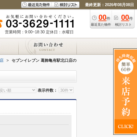
最終更新：2026年08月08日
00
00
件
件
最近見た物件
検討リスト
営業時間：9:00~18:30
定休日：水曜日
店
>
セブンイレブン 葛飾亀有駅北口店の
表示件数：