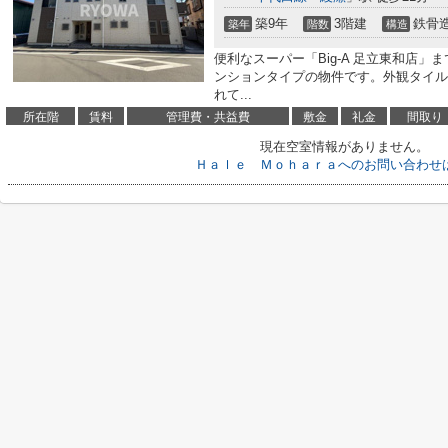
築9年
3階建
鉄骨
築年
階数
構造
便利なスーパー「Big-A 足立東和店」
ンションタイプの物件です。外観タイル
れて...
所在階
賃料
管理費・共益費
敷金
礼金
間取り
現在空室情報がありません。
Ｈａｌｅ Ｍｏｈａｒａへのお問い合わせ