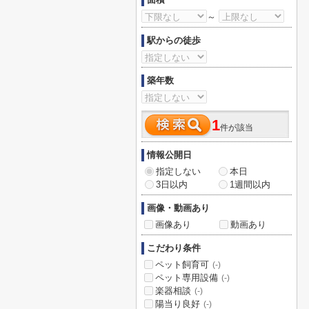
～
駅からの徒歩
築年数
1
件が該当
情報公開日
指定しない
本日
3日以内
1週間以内
画像・動画あり
画像あり
動画あり
こだわり条件
ペット飼育可
(-)
ペット専用設備
(-)
楽器相談
(-)
陽当り良好
(-)