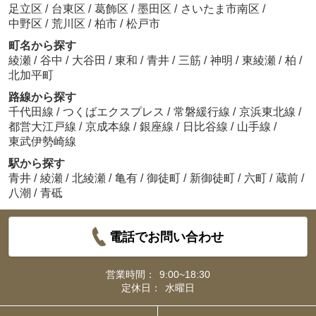
足立区
/
台東区
/
葛飾区
/
墨田区
/
さいたま市南区
/
中野区
/
荒川区
/
柏市
/
松戸市
町名から探す
綾瀬
/
谷中
/
大谷田
/
東和
/
青井
/
三筋
/
神明
/
東綾瀬
/
柏
/
北加平町
路線から探す
千代田線
/
つくばエクスプレス
/
常磐緩行線
/
京浜東北線
/
都営大江戸線
/
京成本線
/
銀座線
/
日比谷線
/
山手線
/
東武伊勢崎線
駅から探す
青井
/
綾瀬
/
北綾瀬
/
亀有
/
御徒町
/
新御徒町
/
六町
/
蔵前
/
八潮
/
青砥
電話でお問い合わせ
営業時間：
9:00~18:30
定休日：
水曜日