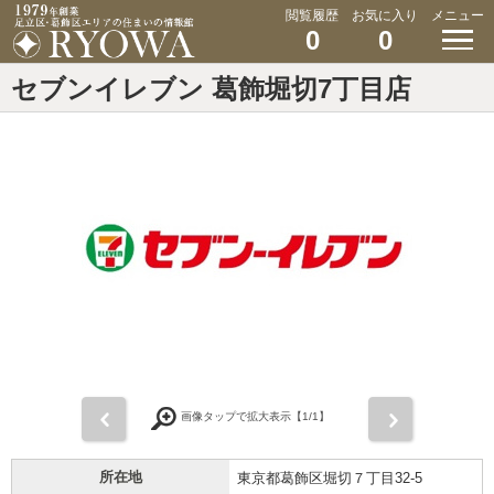
閲覧履歴
お気に入り
メニュー
0
0
セブンイレブン 葛飾堀切7丁目店
前
次
画像タップで拡大表示【
1
/1】
所在地
東京都葛飾区堀切７丁目32-5