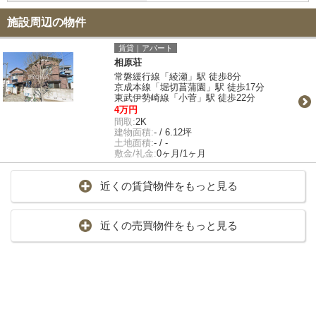
施設周辺の物件
賃貸｜アパート
相原荘
常磐緩行線「綾瀬」駅 徒歩8分
京成本線「堀切菖蒲園」駅 徒歩17分
東武伊勢崎線「小菅」駅 徒歩22分
4万円
間取:
2K
建物面積:
- / 6.12坪
土地面積:
- / -
敷金/礼金:
0ヶ月/1ヶ月
近くの賃貸物件をもっと見る
近くの売買物件をもっと見る