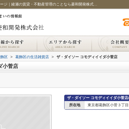
ザ・ダイソー コモディイイダ小菅店情報ページ｜綾瀬の賃貸・不動産管理のことなら菱和開発株式会社におまかせください
葛飾区
>
葛飾区の生活雑貨店
>
ザ・ダイソー コモディイイダ小菅店
ダ小菅店
ザ・ダイソー コモディイイダ小菅店
所在地
東京都葛飾区小菅３丁目1