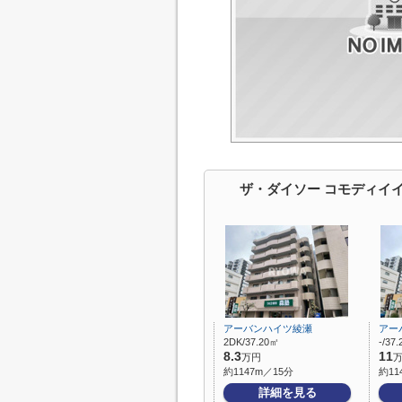
ザ・ダイソー コモディイ
アーバンハイツ綾瀬
アー
2DK/37.20㎡
-/37
8.3
11
万円
約1147m／15分
約11
詳細を見る