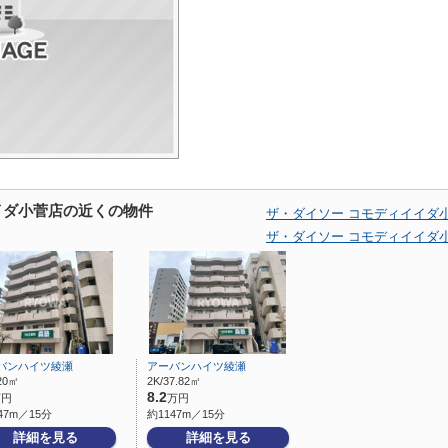
イダ小菅店の近くの物件
ザ・ダイソー コモディイイダ
ザ・ダイソー コモディイイダ
バンハイツ綾瀬
アーバンハイツ綾瀬
.20㎡
2K/37.82㎡
8.2
万円
万円
47m／15分
約1147m／15分
詳細を見る
詳細を見る