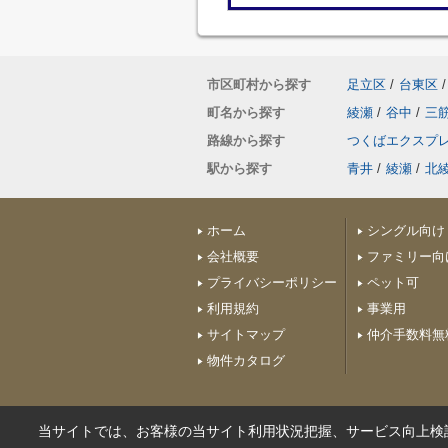
市区町村から探す
足立区
/
台東区
/
町名から探す
綾瀬
/
谷中
/
三
路線から探す
つくばエクスプ
駅から探す
青井
/
綾瀬
/
北
ホーム
シングル向け
会社概要
ファミリー向
プライバシーポリシー
ペット可
利用規約
事業用
サイトマップ
仲介手数料無
物件カタログ
当サイトでは、お客様の当サイト利用状況把握、サービス向上検討