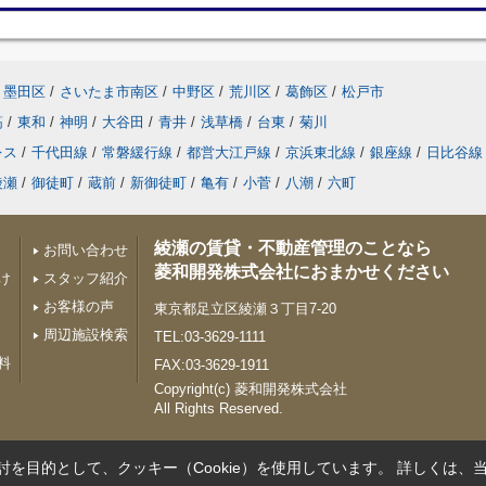
墨田区
/
さいたま市南区
/
中野区
/
荒川区
/
葛飾区
/
松戸市
筋
/
東和
/
神明
/
大谷田
/
青井
/
浅草橋
/
台東
/
菊川
レス
/
千代田線
/
常磐緩行線
/
都営大江戸線
/
京浜東北線
/
銀座線
/
日比谷線
綾瀬
/
御徒町
/
蔵前
/
新御徒町
/
亀有
/
小菅
/
八潮
/
六町
綾瀬の賃貸・不動産管理のことなら
お問い合わせ
菱和開発株式会社におまかせください
け
スタッフ紹介
お客様の声
東京都足立区綾瀬３丁目7-20
周辺施設検索
TEL:03-3629-1111
料
FAX:03-3629-1911
Copyright(c) 菱和開発株式会社
All Rights Reserved.
を目的として、クッキー（Cookie）を使用しています。
詳しくは、