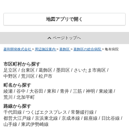
地図アプリで開く
ページトップへ
菱和開発株式会社
>
周辺施設案内
>
葛飾区
>
葛飾区の総合病院
>
亀有病院
市区町村から探す
足立区
/
台東区
/
葛飾区
/
墨田区
/
さいたま市南区
/
中野区
/
荒川区
/
松戸市
町名から探す
綾瀬
/
谷中
/
大谷田
/
東和
/
青井
/
三筋
/
神明
/
東綾瀬
/
荒川
/
北加平町
路線から探す
千代田線
/
つくばエクスプレス
/
常磐緩行線
/
都営大江戸線
/
京浜東北線
/
京成本線
/
銀座線
/
日比谷線
/
山手線
/
東武伊勢崎線