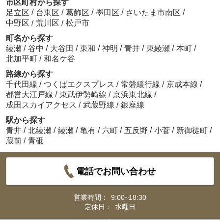
市区町村から探す
足立区
/
台東区
/
葛飾区
/
墨田区
/
さいたま市南区
/
中野区
/
荒川区
/
松戸市
町名から探す
綾瀬
/
谷中
/
大谷田
/
東和
/
神明
/
青井
/
東綾瀬
/
本町
/
北加平町
/
和名ケ谷
路線から探す
千代田線
/
つくばエクスプレス
/
常磐緩行線
/
京成本線
/
都営大江戸線
/
東武伊勢崎線
/
京浜東北線
/
成田スカイアクセス
/
武蔵野線
/
銀座線
駅から探す
青井
/
北綾瀬
/
綾瀬
/
亀有
/
六町
/
五反野
/
小菅
/
新御徒町
/
蔵前
/
青砥
電話でお問い合わせ
営業時間：
9:00~18:30
定休日：
水曜日