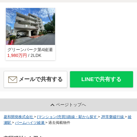
グリーンパーク第4綾瀬
1,980
万
円
/ 2LDK
メールで共有する
LINEで共有する
ページトップへ
菱和開発株式会社
>
(マンション(売買))路線・駅から探す
>
JR常磐緩行線
>
綾
瀬駅
>
バームハイツ綾瀬
>
過去掲載物件