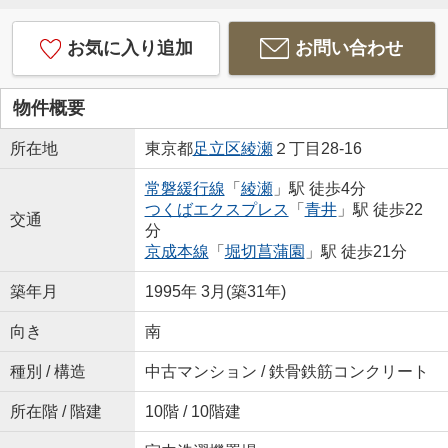
お気に入り追加
お問い合わせ
物件概要
所在地
東京都
足立区
綾瀬
２丁目28-16
常磐緩行線
「
綾瀬
」駅 徒歩4分
つくばエクスプレス
「
青井
」駅 徒歩22
交通
分
京成本線
「
堀切菖蒲園
」駅 徒歩21分
築年月
1995年 3月(築31年)
向き
南
種別 / 構造
中古マンション / 鉄骨鉄筋コンクリート
所在階 / 階建
10階 / 10階建