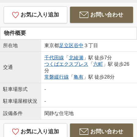
お気に入り追加
お問い合わせ
物件概要
所在地
東京都
足立区
谷中
３丁目
千代田線
「
北綾瀬
」駅 徒歩7分
つくばエクスプレス
「
六町
」駅 徒歩26
交通
分
常磐緩行線
「
亀有
」駅 徒歩28分
駐車場形式
-
駐車場屋根状況
-
設備条件
閑静な住宅地
お気に入り追加
お問い合わせ