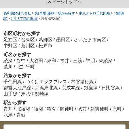
ページトップへ
菱和開発株式会社
>
(駐車場)路線・駅から探す
>
東京メトロ千代田線
>
北綾瀬
駅
>
谷中3丁目駐車場
>
過去掲載物件
市区町村から探す
足立区
/
台東区
/
葛飾区
/
墨田区
/
さいたま市南区
/
中野区
/
荒川区
/
松戸市
町名から探す
綾瀬
/
谷中
/
大谷田
/
東和
/
青井
/
三筋
/
神明
/
東綾瀬
/
荒川
/
北加平町
路線から探す
千代田線
/
つくばエクスプレス
/
常磐緩行線
/
都営大江戸線
/
京浜東北線
/
京成本線
/
銀座線
/
日比谷線
/
山手線
/
東武伊勢崎線
駅から探す
青井
/
北綾瀬
/
綾瀬
/
亀有
/
御徒町
/
蔵前
/
新御徒町
/
六町
/
八潮
/
青砥