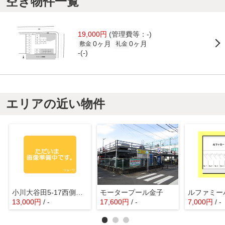
空き物件一覧
19,000円
(管理費等：-)
0ヶ月
0ヶ月
敷金
礼金
-(-)
エリアの近い物件
小川大谷田5-17西側駐車場
モータープール金子
13,000
円
/ -
17,600
円
/ -
7,000
円
/ -