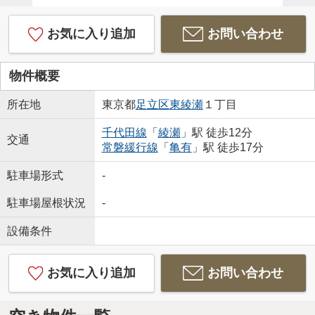
お気に入り追加
お問い合わせ
物件概要
所在地
東京都
足立区
東綾瀬
１丁目
千代田線
「
綾瀬
」駅 徒歩12分
交通
常磐緩行線
「
亀有
」駅 徒歩17分
駐車場形式
-
駐車場屋根状況
-
設備条件
お気に入り追加
お問い合わせ