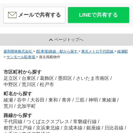
メールで共有する
LINEで共有する
ページトップへ
菱和開発株式会社
>
(駐車場)路線・駅から探す
>
東京メトロ千代田線
>
綾瀬駅
>
サンモール駐車場
>
過去掲載物件
市区町村から探す
足立区
/
台東区
/
葛飾区
/
墨田区
/
さいたま市南区
/
中野区
/
荒川区
/
松戸市
町名から探す
綾瀬
/
谷中
/
大谷田
/
東和
/
青井
/
三筋
/
神明
/
東綾瀬
/
荒川
/
北加平町
路線から探す
千代田線
/
つくばエクスプレス
/
常磐緩行線
/
都営大江戸線
/
京浜東北線
/
京成本線
/
銀座線
/
日比谷線
/