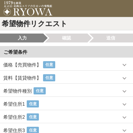
希望物件リクエスト
入力
確認
送信
ご希望条件
価格【売買物件】
任意
賃料【賃貸物件】
任意
希望物件種別
任意
希望住所1
任意
希望住所2
任意
希望住所3
任意