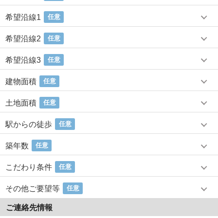
希望沿線1
任意
希望沿線2
任意
希望沿線3
任意
建物面積
任意
土地面積
任意
駅からの徒歩
任意
築年数
任意
こだわり条件
任意
その他ご要望等
任意
ご連絡先情報