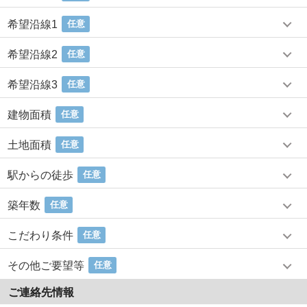
希望沿線1
任意
希望沿線2
任意
希望沿線3
任意
建物面積
任意
土地面積
任意
駅からの徒歩
任意
築年数
任意
こだわり条件
任意
その他ご要望等
任意
ご連絡先情報