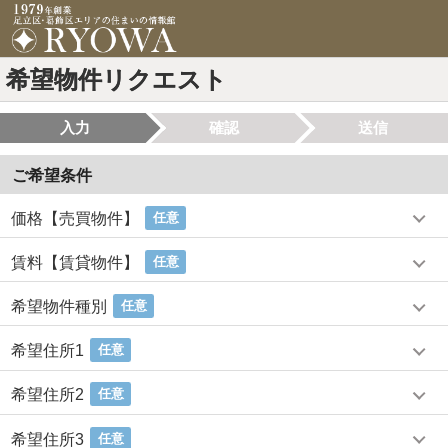
希望物件リクエスト
入力
確認
送信
ご希望条件
価格【売買物件】
任意
賃料【賃貸物件】
任意
希望物件種別
任意
希望住所1
任意
希望住所2
任意
希望住所3
任意