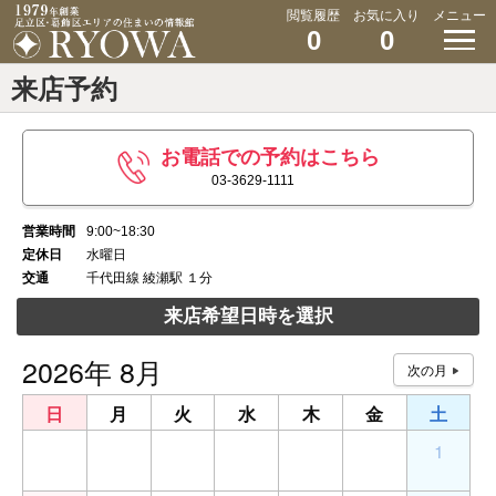
閲覧履歴
お気に入り
メニュー
0
0
来店予約
お電話での予約はこちら
03-3629-1111
営業時間
9:00~18:30
定休日
水曜日
交通
千代田線 綾瀬駅 １分
来店希望日時を選択
2026年 8月
日
月
火
水
木
金
土
26
27
28
29
30
31
1