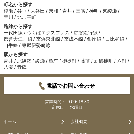
町名から探す
綾瀬
/
谷中
/
大谷田
/
東和
/
青井
/
三筋
/
神明
/
東綾瀬
/
荒川
/
北加平町
路線から探す
千代田線
/
つくばエクスプレス
/
常磐緩行線
/
都営大江戸線
/
京浜東北線
/
京成本線
/
銀座線
/
日比谷線
/
山手線
/
東武伊勢崎線
駅から探す
青井
/
北綾瀬
/
綾瀬
/
亀有
/
御徒町
/
蔵前
/
新御徒町
/
六町
/
八潮
/
青砥
電話でお問い合わせ
営業時間：
9:00~18:30
定休日：
水曜日
ホーム
会社概要