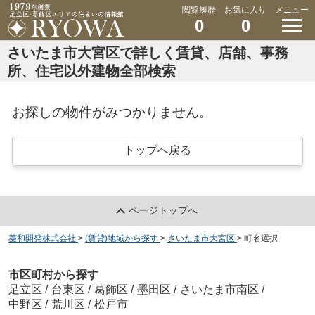
閲覧履歴
お気に入り
メニュー
0
0
さいたま市大宮区で詳しく賃貸、店舗、事務
所、住宅以外建物全部検索
お探しの物件がみつかりません。
トップへ戻る
ページトップへ
菱和開発株式会社
>
(賃貸)地域から探す
>
さいたま市大宮区
>
町名選択
市区町村から探す
足立区
/
台東区
/
葛飾区
/
墨田区
/
さいたま市南区
/
中野区
/
荒川区
/
松戸市