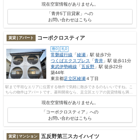
現在空室情報がありません。
「青井5丁目貸家」への
お問い合わせはこちら
コーポクロスティア
賃貸 | アパート
敷0
礼0
常磐緩行線
「
綾瀬
」駅 徒歩7分
つくばエクスプレス
「
青井
」駅 徒歩11分
東武伊勢崎線
「
五反野
」駅 徒歩22分
築44年
東京都
足立区
綾瀬
４丁目
駅まで平坦なエリアに位置する物件で気軽に散歩できるのもいいですね。こ
ちらの物件はアパートです。菱和開発なら、足立区エリアの賃貸情報も満
載。お問い合わせは03-3629-1111またはr...
現在空室情報がありません。
「コーポクロスティア」への
お問い合わせはこちら
五反野第三スカイハイツ
賃貸 | マンション