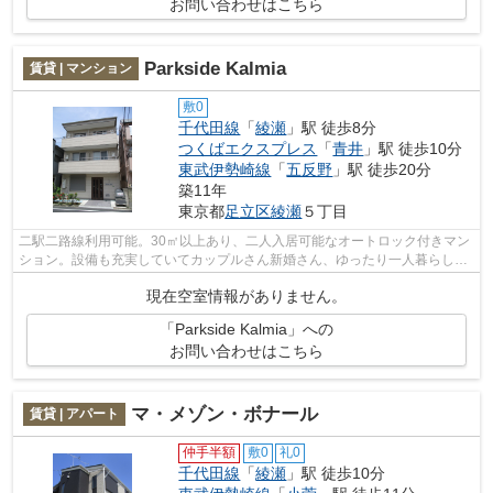
お問い合わせはこちら
Parkside Kalmia
賃貸 | マンション
敷0
千代田線
「
綾瀬
」駅 徒歩8分
つくばエクスプレス
「
青井
」駅 徒歩10分
東武伊勢崎線
「
五反野
」駅 徒歩20分
築11年
東京都
足立区
綾瀬
５丁目
二駅二路線利用可能。30㎡以上あり、二人入居可能なオートロック付きマン
ション。設備も充実していてカップルさん新婚さん、ゆったり一人暮らしの
方にご好評頂いております。
現在空室情報がありません。
「Parkside Kalmia」への
お問い合わせはこちら
マ・メゾン・ボナール
賃貸 | アパート
仲手半額
敷0
礼0
千代田線
「
綾瀬
」駅 徒歩10分