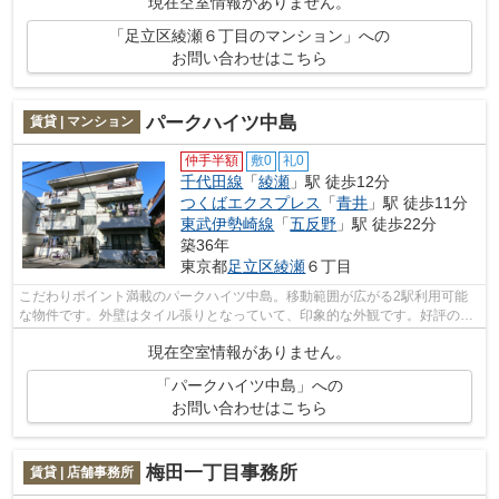
現在空室情報がありません。
「足立区綾瀬６丁目のマンション」への
お問い合わせはこちら
パークハイツ中島
賃貸 | マンション
仲手半額
敷0
礼0
千代田線
「
綾瀬
」駅 徒歩12分
つくばエクスプレス
「
青井
」駅 徒歩11分
東武伊勢崎線
「
五反野
」駅 徒歩22分
築36年
東京都
足立区
綾瀬
６丁目
こだわりポイント満載のパークハイツ中島。移動範囲が広がる2駅利用可能
な物件です。外壁はタイル張りとなっていて、印象的な外観です。好評の駅
近物件で、徒歩12分でのアクセスが可能...
現在空室情報がありません。
「パークハイツ中島」への
お問い合わせはこちら
梅田一丁目事務所
賃貸 | 店舗事務所