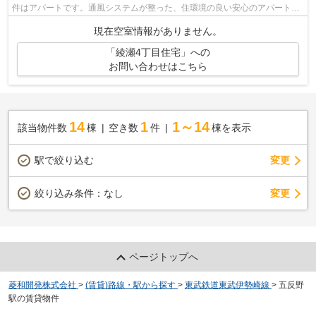
件はアパートです。通風システムが整った、住環境の良い安心のアパートで
す。徒歩9分に駅のある、ニーズの高い物...
現在空室情報がありません。
「綾瀬4丁目住宅」への
お問い合わせはこちら
14
1
1～14
該当物件数
棟
空き数
件
棟を表示
駅で絞り込む
変更
変更
絞り込み条件：
なし
ページトップへ
菱和開発株式会社
>
(賃貸)路線・駅から探す
>
東武鉄道東武伊勢崎線
>
五反野
駅の賃貸物件