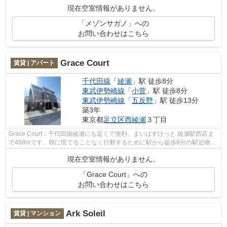
現在空室情報がありません。
「メゾンサガノ」への
お問い合わせはこちら
Grace Court
賃貸 | アパート
千代田線
「
綾瀬
」駅 徒歩8分
東武伊勢崎線
「
小菅
」駅 徒歩8分
東武伊勢崎線
「
五反野
」駅 徒歩13分
築3年
東京都
足立区
西綾瀬
３丁目
Grace Court：千代田線綾瀬にも近くて便利。まいばすけっと 綾瀬駅西店ま
で468mです。朝に慌てることなく行動するために駅から徒歩8分の駅近物件
はいかがでしょうか。2駅利用ができて...
現在空室情報がありません。
「Grace Court」への
お問い合わせはこちら
Ark Soleil
賃貸 | マンション