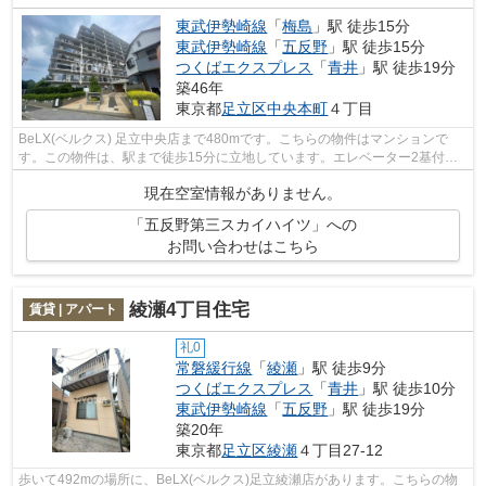
東武伊勢崎線
「
梅島
」駅 徒歩15分
東武伊勢崎線
「
五反野
」駅 徒歩15分
つくばエクスプレス
「
青井
」駅 徒歩19分
築46年
東京都
足立区
中央本町
４丁目
BeLX(ベルクス) 足立中央店まで480mです。こちらの物件はマンションで
す。この物件は、駅まで徒歩15分に立地しています。エレベーター2基付き
のマンションです。足立区エリアと東武伊...
現在空室情報がありません。
「五反野第三スカイハイツ」への
お問い合わせはこちら
綾瀬4丁目住宅
賃貸 | アパート
礼0
常磐緩行線
「
綾瀬
」駅 徒歩9分
つくばエクスプレス
「
青井
」駅 徒歩10分
東武伊勢崎線
「
五反野
」駅 徒歩19分
築20年
東京都
足立区
綾瀬
４丁目27-12
歩いて492mの場所に、BeLX(ベルクス)足立綾瀬店があります。こちらの物