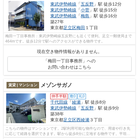
東武伊勢崎線
「
五反野
」駅 徒歩12分
東武伊勢崎線
「
小菅
」駅 徒歩15分
東武伊勢崎線
「
梅島
」駅 徒歩16分
築27年
東京都
足立区
梅田
１丁目
梅田一丁目事務所：東武伊勢崎線五反野にも近くて便利。足立一郵便局まで
464mです。徒歩12分で駅へのアクセスができる物件です。
現在空き物件情報がありません。
「梅田一丁目事務所」への
お問い合わせはこちら
メゾンサガノ
賃貸 | マンション
仲手半額
敷0
礼0
千代田線
「
綾瀬
」駅 徒歩8分
東武伊勢崎線
「
五反野
」駅 徒歩9分
築38年
東京都
足立区
西綾瀬
３丁目
こちらの物件はマンションです。2駅利用可能な物件なので、用途や行き先
に応じて経路を選択できます。駅から徒歩8分に立地する物件です。平坦な
場所にある物件なら毎日の移動も快適です。