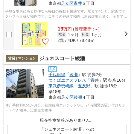
東京都
足立区
青井
３丁目
平坦な場所にある物件なら毎日の移動も快適です。駅まで4分と、駅近でア
クセスも良好な物件です。コチラの戸建て物件は周辺環境も良く、子育てに
もうってつけです。菱和開発で一戸建て...
19
万
円
(管理費等：- )
1ヶ月
1ヶ月
敷金
礼金
2階 / 4DK / 78.48㎡
ジュネスコート綾瀬
賃貸 | マンション
礼0
千代田線
「
綾瀬
」駅 徒歩2分
つくばエクスプレス
「
青井
」駅 徒歩16分
東武伊勢崎線
「
五反野
」駅 徒歩18分
築18年
東京都
足立区
綾瀬
４丁目
仲介手数料0.55か月分。初期費用クレジットOK。24時間緊急駆け付けサポ
ート付き物件。設備充実物件
現在空室情報がありません。
「ジュネスコート綾瀬」への