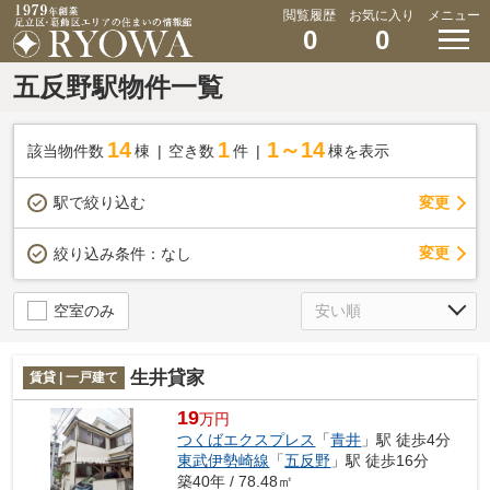
閲覧履歴
お気に入り
メニュー
0
0
五反野駅物件一覧
14
1
1～14
該当物件数
棟
空き数
件
棟を表示
駅で絞り込む
変更
変更
絞り込み条件：
なし
空室のみ
生井貸家
賃貸 | 一戸建て
19
万円
つくばエクスプレス
「
青井
」駅 徒歩4分
東武伊勢崎線
「
五反野
」駅 徒歩16分
築40年 / 78.48㎡