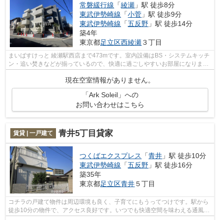
常磐緩行線
「
綾瀬
」駅 徒歩8分
東武伊勢崎線
「
小菅
」駅 徒歩9分
東武伊勢崎線
「
五反野
」駅 徒歩14分
築4年
東京都
足立区
西綾瀬
３丁目
まいばすけっと 綾瀬駅西店まで473mです。室内設備はBS・システムキッチ
ン・追い焚きなどが揃っているので、快適に過ごしやすいお部屋になりま
す。収納力豊富で、整理整頓をスムーズに...
現在空室情報がありません。
「Ark Soleil」への
お問い合わせはこちら
青井5丁目貸家
賃貸 | 一戸建て
つくばエクスプレス
「
青井
」駅 徒歩10分
東武伊勢崎線
「
五反野
」駅 徒歩16分
築35年
東京都
足立区
青井
５丁目
コチラの戸建て物件は周辺環境も良く、子育てにもうってつけです。駅から
徒歩10分の物件で、アクセス良好です。いつでも快適空間を味わえる通風良
好な気持ちよい物件。当社は足立区内...