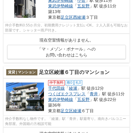
東武伊勢崎線
「
小菅
」駅 徒歩11分
東武伊勢崎線
「
五反野
」駅 徒歩11分
築13年
東京都
足立区
西綾瀬
３丁目
仲介手数料0.55か月分。初期費用クレジット支払いOK。２人入居も可能なお
部屋です。シャッター雨戸付き。
現在空室情報がありません。
「マ・メゾン・ボナール」への
お問い合わせはこちら
足立区綾瀬６丁目のマンション
賃貸 | マンション
仲手無料
敷0
礼0
千代田線
「
綾瀬
」駅 徒歩12分
つくばエクスプレス
「
青井
」駅 徒歩11分
東武伊勢崎線
「
五反野
」駅 徒歩22分
築36年
東京都
足立区
綾瀬
６丁目
仲介手数料なし物件です。「綾瀬」駅「青井」駅最寄り。南向きバルコニー
角部屋。外国籍の方相談可能