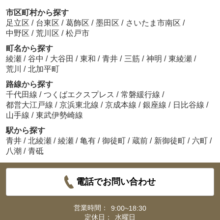
市区町村から探す
足立区
/
台東区
/
葛飾区
/
墨田区
/
さいたま市南区
/
中野区
/
荒川区
/
松戸市
町名から探す
綾瀬
/
谷中
/
大谷田
/
東和
/
青井
/
三筋
/
神明
/
東綾瀬
/
荒川
/
北加平町
路線から探す
千代田線
/
つくばエクスプレス
/
常磐緩行線
/
都営大江戸線
/
京浜東北線
/
京成本線
/
銀座線
/
日比谷線
/
山手線
/
東武伊勢崎線
駅から探す
青井
/
北綾瀬
/
綾瀬
/
亀有
/
御徒町
/
蔵前
/
新御徒町
/
六町
/
八潮
/
青砥
電話でお問い合わせ
営業時間：
9:00~18:30
定休日：
水曜日