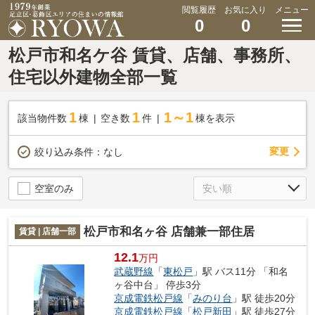
閲覧履歴
お気に入り
メニュー
0
0
松戸市和名ケ谷 賃貸、店舗、事務所、
住宅以外建物全部一覧
1
1
1～1
該当物件数
棟
空き数
件
棟を表示
変更
絞り込み条件：
なし
空室のみ
松戸市和名ヶ谷 店舗兼一部住居
賃貸 | 店舗一部
12.1
万円
武蔵野線
「
東松戸
」駅 バス11分 「和名
ヶ谷中台」 停歩3分
京成電鉄松戸線
「
みのり台
」駅 徒歩20分
京成電鉄松戸線
「
松戸新田
」駅 徒歩27分