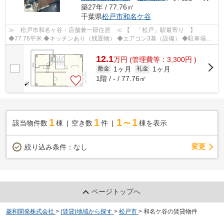
築27年 / 77.76㎡
千葉県
松戸市
和名ケ谷
≫ 松戸市和名ヶ谷・店舗兼一部住居 ≪ 【 「松戸」駅最寄り 】
◆77.76平米 ◆キッチンあり（残置物） ◆エアコン3基（設備） ◆駐車場２
台あり/無償 ◇飲食不可（カフェ等は相談可） ★...
12.1
万
円
(管理費等：3,300円 )
1ヶ月
1ヶ月
敷金
礼金
1階 / - / 77.76㎡
1
1
1～1
該当物件数
棟
空き数
件
棟を表示
変更
絞り込み条件：
なし
ページトップへ
菱和開発株式会社
>
(賃貸)地域から探す
>
松戸市
>
和名ケ谷の賃貸物件