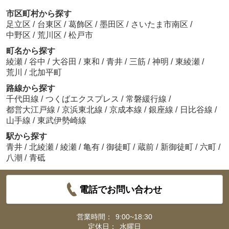
市区町村から探す
足立区
/
台東区
/
葛飾区
/
墨田区
/
さいたま市南区
/
中野区
/
荒川区
/
松戸市
町名から探す
綾瀬
/
谷中
/
大谷田
/
東和
/
青井
/
三筋
/
神明
/
東綾瀬
/
荒川
/
北加平町
路線から探す
千代田線
/
つくばエクスプレス
/
常磐緩行線
/
都営大江戸線
/
京浜東北線
/
京成本線
/
銀座線
/
日比谷線
/
山手線
/
東武伊勢崎線
駅から探す
青井
/
北綾瀬
/
綾瀬
/
亀有
/
御徒町
/
蔵前
/
新御徒町
/
六町
/
八潮
/
青砥
電話でお問い合わせ
営業時間：
9:00~18:30
定休日：
水曜日