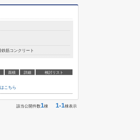
骨鉄筋コンクリート
面積
詳細
検討リスト
はこちら
1
1-1
該当公開件数
棟
棟表示