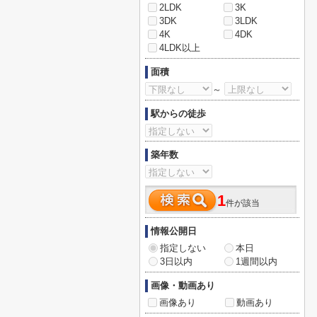
2LDK
3K
3DK
3LDK
4K
4DK
4LDK以上
面積
～
駅からの徒歩
築年数
1
件が該当
情報公開日
指定しない
本日
3日以内
1週間以内
画像・動画あり
画像あり
動画あり