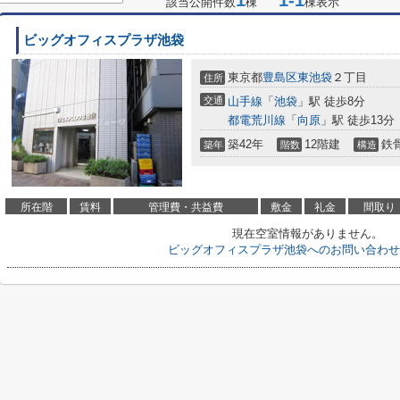
1
1-1
該当公開件数
棟
棟表示
ビッグオフィスプラザ池袋
東京都
豊島区
東池袋
２丁目
住所
交通
山手線
「
池袋
」駅 徒歩8分
都電荒川線
「
向原
」駅 徒歩13分
築42年
12階建
鉄
築年
階数
構造
所在階
賃料
管理費・共益費
敷金
礼金
間取り
現在空室情報がありません。
ビッグオフィスプラザ池袋へのお問い合わせ