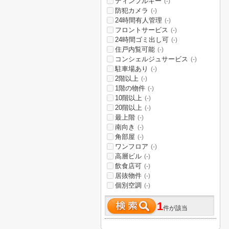
ディンプルキー
(-)
防犯カメラ
(-)
24時間有人管理
(-)
フロントサービス
(-)
24時間ゴミ出し可
(-)
住戸内覧可能
(-)
コンシェルジュサービス
(-)
駐車場あり
(-)
2階以上
(-)
1階の物件
(-)
10階以上
(-)
20階以上
(-)
最上階
(-)
南向き
(-)
角部屋
(-)
ワンフロア
(-)
高層ビル
(-)
飲食店可
(-)
居抜物件
(-)
個別空調
(-)
1
件が該当