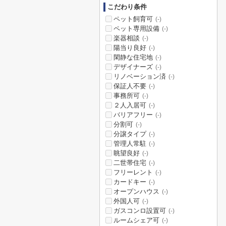
こだわり条件
ペット飼育可
(-)
ペット専用設備
(-)
楽器相談
(-)
陽当り良好
(-)
閑静な住宅地
(-)
デザイナーズ
(-)
リノベーション済
(-)
保証人不要
(-)
事務所可
(-)
２人入居可
(-)
バリアフリー
(-)
分割可
(-)
分譲タイプ
(-)
管理人常駐
(-)
眺望良好
(-)
二世帯住宅
(-)
フリーレント
(-)
カードキー
(-)
オープンハウス
(-)
外国人可
(-)
ガスコンロ設置可
(-)
ルームシェア可
(-)