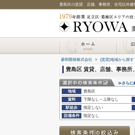
菱和開発株式会社
>
(賃貸)地域から探す
豊島区 賃貸、店舗、事務所
≫さらに
地域
豊島区
賃料
下限なし～上限なし
駅徒歩
指定しない
設備条件
指定なし