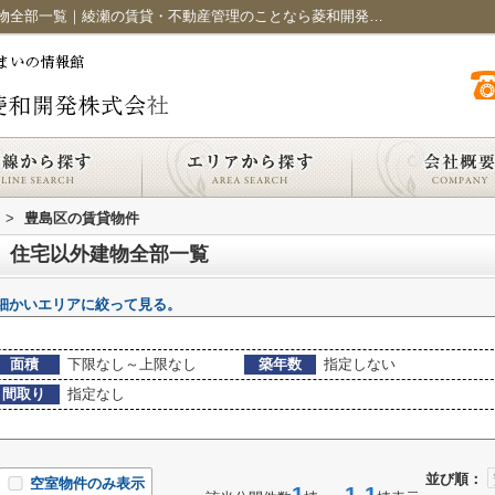
豊島区の賃貸、店舗、事務所、住宅以外建物全部一覧｜綾瀬の賃貸・不動産管理のことなら菱和開発株式会社におまかせください
>
豊島区の賃貸物件
、住宅以外建物全部一覧
細かいエリアに絞って見る。
面積
下限なし～上限なし
築年数
指定しない
間取り
指定なし
並び順：
空室物件のみ表示