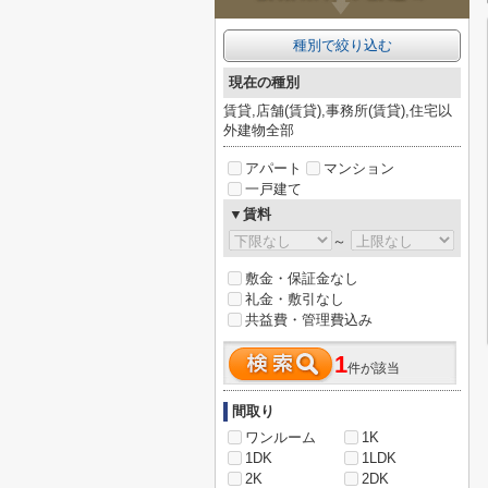
種別で絞り込む
現在の種別
賃貸,店舗(賃貸),事務所(賃貸),住宅以
外建物全部
アパート
マンション
一戸建て
▼賃料
～
敷金・保証金なし
礼金・敷引なし
共益費・管理費込み
1
件が該当
間取り
ワンルーム
1K
1DK
1LDK
2K
2DK