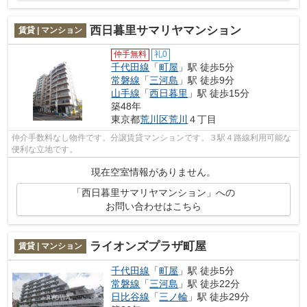
西日暮里サマリヤマンション
賃貸 | マンション
仲手無料
礼0
千代田線
「
町屋
」駅 徒歩5分
常磐線
「
三河島
」駅 徒歩9分
山手線
「
西日暮里
」駅 徒歩15分
築48年
東京都
荒川区
荒川
４丁目
仲介手数料なし物件です。分譲賃貸マンションです。３駅４路線利用可能な
便利な立地です。
現在空室情報がありません。
「西日暮里サマリヤマンション」への
お問い合わせはこちら
ライオンズプラザ町屋
賃貸 | マンション
千代田線
「
町屋
」駅 徒歩5分
常磐線
「
三河島
」駅 徒歩22分
日比谷線
「
三ノ輪
」駅 徒歩29分