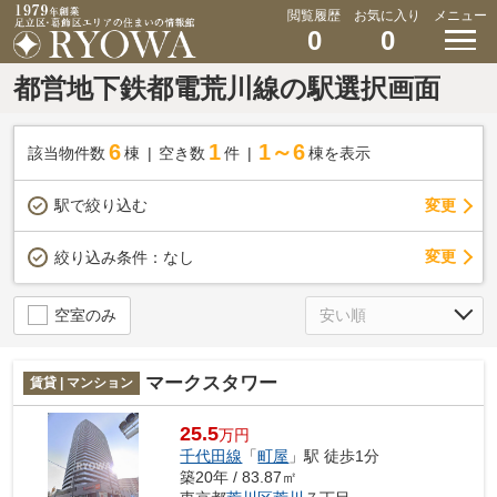
閲覧履歴
お気に入り
メニュー
0
0
都営地下鉄都電荒川線の駅選択画面
6
1
1～6
該当物件数
棟
空き数
件
棟を表示
駅で絞り込む
変更
変更
絞り込み条件：
なし
空室のみ
マークスタワー
賃貸 | マンション
25.5
万円
千代田線
「
町屋
」駅 徒歩1分
築20年 / 83.87㎡