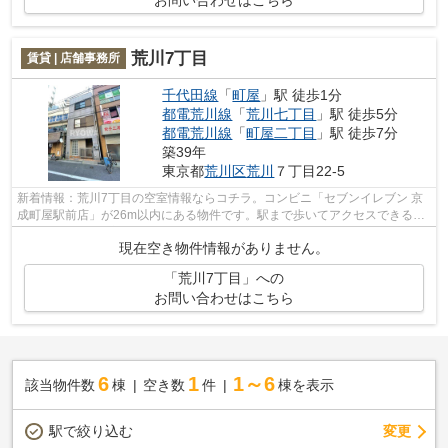
お問い合わせはこちら
荒川7丁目
賃貸 | 店舗事務所
千代田線
「
町屋
」駅 徒歩1分
都電荒川線
「
荒川七丁目
」駅 徒歩5分
都電荒川線
「
町屋二丁目
」駅 徒歩7分
築39年
東京都
荒川区
荒川
７丁目22-5
新着情報：荒川7丁目の空室情報ならコチラ。コンビニ「セブンイレブン 京
成町屋駅前店」が26m以内にある物件です。駅まで歩いてアクセスできる、
徒歩1分の距離に立地する物件です。
現在空き物件情報がありません。
「荒川7丁目」への
お問い合わせはこちら
6
1
1～6
該当物件数
棟
空き数
件
棟を表示
駅で絞り込む
変更