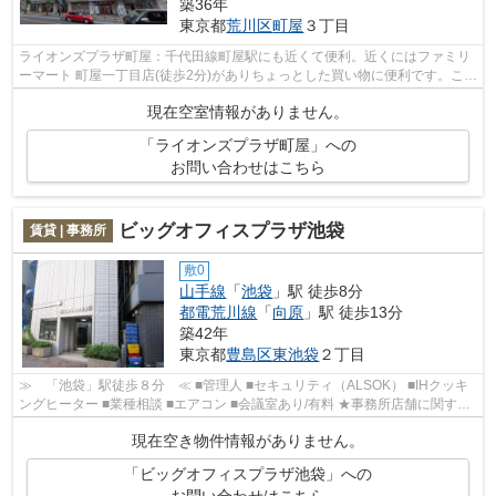
築36年
東京都
荒川区
町屋
３丁目
ライオンズプラザ町屋：千代田線町屋駅にも近くて便利。近くにはファミリ
ーマート 町屋一丁目店(徒歩2分)がありちょっとした買い物に便利です。こち
らの物件は分譲賃貸マンションです...
現在空室情報がありません。
「ライオンズプラザ町屋」への
お問い合わせはこちら
ビッグオフィスプラザ池袋
賃貸 | 事務所
敷0
山手線
「
池袋
」駅 徒歩8分
都電荒川線
「
向原
」駅 徒歩13分
築42年
東京都
豊島区
東池袋
２丁目
≫ 「池袋」駅徒歩８分 ≪ ■管理人 ■セキュリティ（ALSOK） ■IHクッキ
ングヒーター ■業種相談 ■エアコン ■会議室あり/有料 ★事務所店舗に関する
情報を数多く提供いたします！ 新し...
現在空き物件情報がありません。
「ビッグオフィスプラザ池袋」への