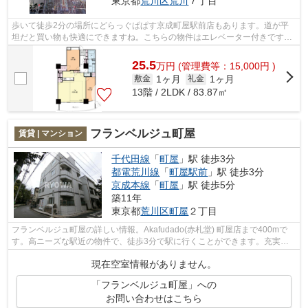
東京都
荒川区
荒川
７丁目
歩いて徒歩2分の場所にどらっぐぱぱす京成町屋駅前店もあります。道が平
坦だと買い物も快適にできますね。こちらの物件はエレベーター付きです。
千代田線町屋駅近辺で、不動産に関する...
25.5
万
円
(管理費等：15,000円 )
1ヶ月
1ヶ月
敷金
礼金
13階 / 2LDK / 83.87㎡
フランベルジュ町屋
賃貸 | マンション
千代田線
「
町屋
」駅 徒歩3分
都電荒川線
「
町屋駅前
」駅 徒歩3分
京成本線
「
町屋
」駅 徒歩5分
築11年
東京都
荒川区
町屋
２丁目
フランベルジュ町屋の詳しい情報。Akafudado(赤札堂) 町屋店まで400mで
す。高ニーズな駅近の物件で、徒歩3分で駅に行くことができます。充実の
設備と綺麗な室内を兼ね備えた、平成27年...
現在空室情報がありません。
「フランベルジュ町屋」への
お問い合わせはこちら