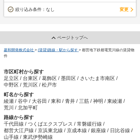
変更
絞り込み条件：
なし
ページトップへ
菱和開発株式会社
>
(賃貸)路線・駅から探す
>
都営地下鉄都電荒川線の賃貸物
件
市区町村から探す
足立区
/
台東区
/
葛飾区
/
墨田区
/
さいたま市南区
/
中野区
/
荒川区
/
松戸市
町名から探す
綾瀬
/
谷中
/
大谷田
/
東和
/
青井
/
三筋
/
神明
/
東綾瀬
/
荒川
/
北加平町
路線から探す
千代田線
/
つくばエクスプレス
/
常磐緩行線
/
都営大江戸線
/
京浜東北線
/
京成本線
/
銀座線
/
日比谷線
/
山手線
/
東武伊勢崎線