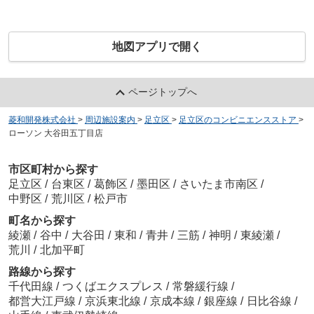
地図アプリで開く
ページトップへ
菱和開発株式会社
>
周辺施設案内
>
足立区
>
足立区のコンビニエンスストア
>
ローソン 大谷田五丁目店
市区町村から探す
足立区
/
台東区
/
葛飾区
/
墨田区
/
さいたま市南区
/
中野区
/
荒川区
/
松戸市
町名から探す
綾瀬
/
谷中
/
大谷田
/
東和
/
青井
/
三筋
/
神明
/
東綾瀬
/
荒川
/
北加平町
路線から探す
千代田線
/
つくばエクスプレス
/
常磐緩行線
/
都営大江戸線
/
京浜東北線
/
京成本線
/
銀座線
/
日比谷線
/