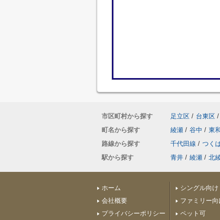
市区町村から探す
足立区
/
台東区
/
町名から探す
綾瀬
/
谷中
/
東
路線から探す
千代田線
/
つく
駅から探す
青井
/
綾瀬
/
北
ホーム
シングル向け
会社概要
ファミリー向
プライバシーポリシー
ペット可