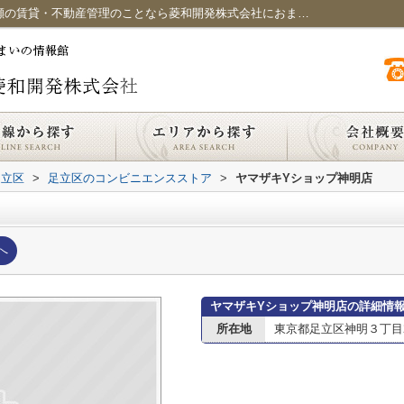
ヤマザキYショップ神明店情報ページ｜綾瀬の賃貸・不動産管理のことなら菱和開発株式会社におまかせください
足立区
>
足立区のコンビニエンスストア
>
ヤマザキYショップ神明店
へ
ヤマザキYショップ神明店の詳細情
所在地
東京都足立区神明３丁目24