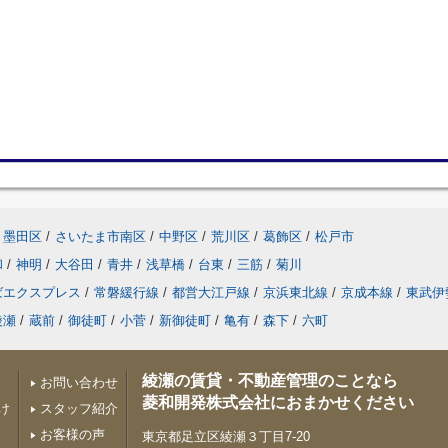
墨田区
/
さいたま市南区
/
中野区
/
荒川区
/
葛飾区
/
松戸市
和
/
神明
/
大谷田
/
青井
/
浅草橋
/
台東
/
三筋
/
菊川
ばエクスプレス
/
常磐緩行線
/
都営大江戸線
/
京浜東北線
/
京成本線
/
東武伊
綾瀬
/
蔵前
/
御徒町
/
小菅
/
新御徒町
/
亀有
/
森下
/
六町
綾瀬の賃貸・不動産管理のことなら
お問い合わせ
菱和開発株式会社におまかせください
け
スタッフ紹介
お客様の声
東京都足立区綾瀬３丁目7-20