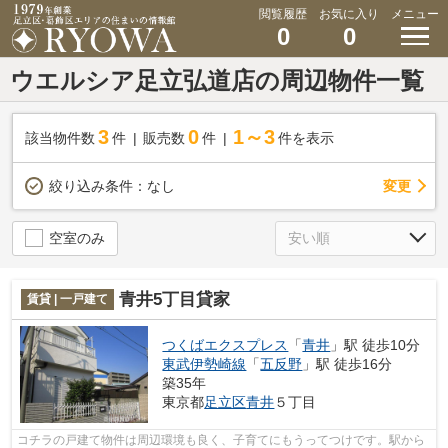
閲覧履歴
お気に入り
メニュー
0
0
ウエルシア足立弘道店の周辺物件一覧
3
0
1～3
該当物件数
件
販売数
件
件を表示
変更
絞り込み条件：
なし
空室のみ
青井5丁目貸家
賃貸 | 一戸建て
つくばエクスプレス
「
青井
」駅 徒歩10分
東武伊勢崎線
「
五反野
」駅 徒歩16分
築35年
東京都
足立区
青井
５丁目
コチラの戸建て物件は周辺環境も良く、子育てにもうってつけです。駅から