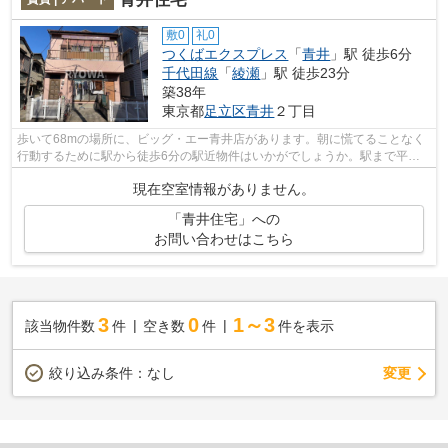
敷0
礼0
つくばエクスプレス
「
青井
」駅 徒歩6分
千代田線
「
綾瀬
」駅 徒歩23分
築38年
東京都
足立区
青井
２丁目
歩いて68mの場所に、ビッグ・エー青井店があります。朝に慌てることなく
行動するために駅から徒歩6分の駅近物件はいかがでしょうか。駅まで平坦
な場所で移動もラクな物件です。こちら...
現在空室情報がありません。
「青井住宅」への
お問い合わせはこちら
3
0
1～3
該当物件数
件
空き数
件
件を表示
変更
絞り込み条件：
なし