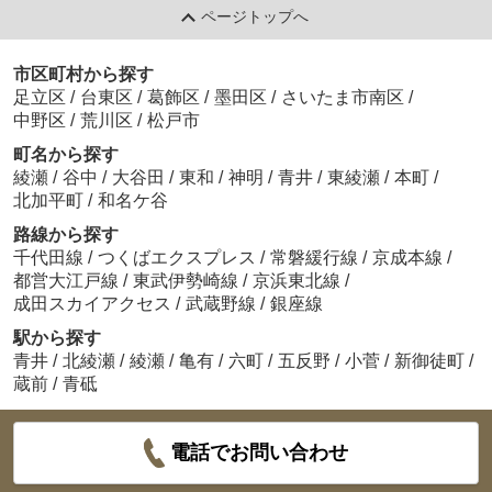
ページトップへ
市区町村から探す
足立区
/
台東区
/
葛飾区
/
墨田区
/
さいたま市南区
/
中野区
/
荒川区
/
松戸市
町名から探す
綾瀬
/
谷中
/
大谷田
/
東和
/
神明
/
青井
/
東綾瀬
/
本町
/
北加平町
/
和名ケ谷
路線から探す
千代田線
/
つくばエクスプレス
/
常磐緩行線
/
京成本線
/
都営大江戸線
/
東武伊勢崎線
/
京浜東北線
/
成田スカイアクセス
/
武蔵野線
/
銀座線
駅から探す
青井
/
北綾瀬
/
綾瀬
/
亀有
/
六町
/
五反野
/
小菅
/
新御徒町
/
蔵前
/
青砥
電話でお問い合わせ