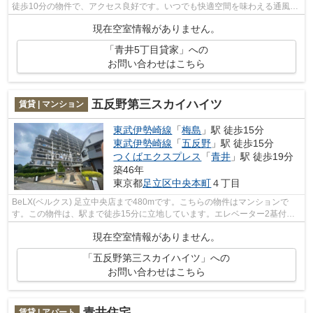
徒歩10分の物件で、アクセス良好です。いつでも快適空間を味わえる通風良
好な気持ちよい物件。当社は足立区内...
現在空室情報がありません。
「青井5丁目貸家」への
お問い合わせはこちら
五反野第三スカイハイツ
賃貸 | マンション
東武伊勢崎線
「
梅島
」駅 徒歩15分
東武伊勢崎線
「
五反野
」駅 徒歩15分
つくばエクスプレス
「
青井
」駅 徒歩19分
築46年
東京都
足立区
中央本町
４丁目
BeLX(ベルクス) 足立中央店まで480mです。こちらの物件はマンションで
す。この物件は、駅まで徒歩15分に立地しています。エレベーター2基付き
のマンションです。足立区エリアと東武伊...
現在空室情報がありません。
「五反野第三スカイハイツ」への
お問い合わせはこちら
青井住宅
賃貸 | アパート