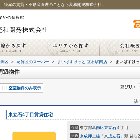
まいばすけっと 立石駅南店周辺の物件一覧｜綾瀬の賃貸・不動産管理のことなら菱和開発株式会社におまかせください
葛飾区
>
葛飾区のスーパー
>
まいばすけっと 立石駅南店
>
まいばすけっ
周辺物件
並び順：
空室物件のみ表示
該
東立石4丁目賃貸住宅
東京都
葛飾区
東立石
４丁目
住所
交通
京成押上線
「
京成立石
」駅 徒歩