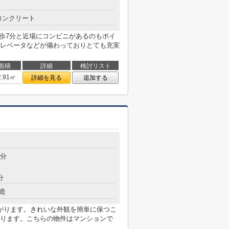
コンクリート
徒歩7分と近場にコンビニがあるのもポイ
レベータなどが備わっておりとても充実
面積
詳細
検討リスト
2.91㎡
詳細を見る
追加する
3分
分
造
がります。きれいな外観を簡単に保つこ
ります。こちらの物件はマンションで