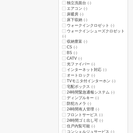
独立洗面台
(-)
エアコン
(-)
床暖房
(-)
床下収納
(-)
ウォークインクロゼット
(-)
ウォークインシューズクロゼット
(-)
収納豊富
(-)
CS
(-)
BS
(-)
CATV
(-)
光ファイバー
(-)
インターネット対応
(-)
オートロック
(-)
TVモニタ付インターホン
(-)
宅配ボックス
(-)
24時間緊急通報システム
(-)
ディンプルキー
(-)
防犯カメラ
(-)
24時間有人管理
(-)
フロントサービス
(-)
24時間ゴミ出し可
(-)
住戸内覧可能
(-)
コンシェルジュサービス
(-)