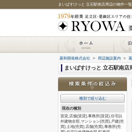
菱和開発株式会社
>
周辺施設案内
>
まいばすけっと 立石駅南店
種別で絞り込む
現在の種別
賃貸,店舗(賃貸),事務所(賃貸),住宅以
外建物全部,マンション(売買),戸建(売
買),土地(売買),店舗(売買),事務所(売
買),住宅以外建物全部,駐車場