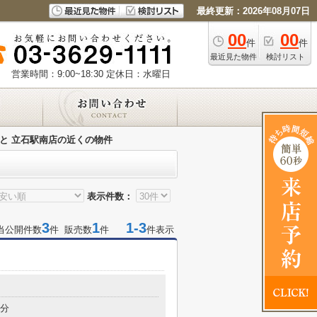
最終更新：2026年08月07日
00
00
件
件
最近見た物件
検討リスト
営業時間：9:00~18:30
定休日：水曜日
と 立石駅南店の近くの物件
表示件数：
3
1
1-3
当公開件数
件 販売数
件
件表示
2分