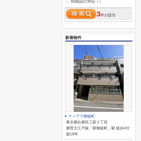
自由設計対応
(-)
3
件が該当
新着物件
ティアラ御徒町
東京都台東区三筋２丁目
都営大江戸線「新御徒町」駅 徒歩4分
築19年