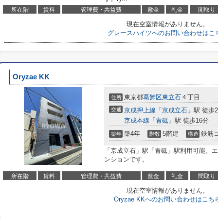
所在階
賃料
管理費・共益費
敷金
礼金
間取り
現在空室情報がありません。
グレースハイツへのお問い合わせはこ
Oryzae KK
東京都
葛飾区
東立石
４丁目
住所
交通
京成押上線
「
京成立石
」駅 徒歩
京成本線
「
青砥
」駅 徒歩16分
築4年
5階建
鉄筋
築年
階数
構造
「京成立石」駅「青砥」駅利用可能。エ
ンションです。
所在階
賃料
管理費・共益費
敷金
礼金
間取り
現在空室情報がありません。
Oryzae KKへのお問い合わせはこち