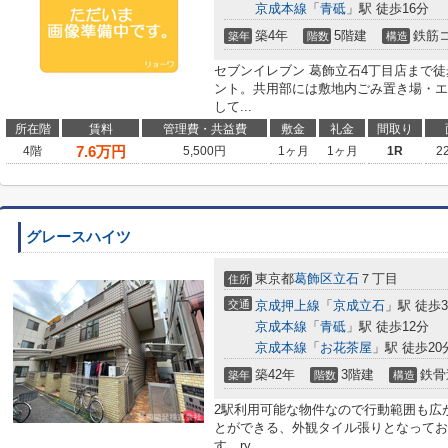
京成本線
「
青砥
」駅 徒歩16分
築4年
5階建
鉄筋
築年
階数
構造
セブンイレブン 葛飾立石4丁目店まで
ント。共用部には敷地内ごみ置き場・エ
して...
所在階
賃料
管理費・共益費
敷金
礼金
間取り
7.6
万円
4階
5,500円
1ヶ月
1ヶ月
1R
2
グレースハイツ
東京都
葛飾区
立石
７丁目
住所
交通
京成押上線
「
京成立石
」駅 徒歩
京成本線
「
青砥
」駅 徒歩12分
京成本線
「
お花茶屋
」駅 徒歩20
築42年
3階建
鉄骨
築年
階数
構造
2駅利用可能な物件なので行動範囲も広
とができる、外観タイル張りとなってお
す。ry...