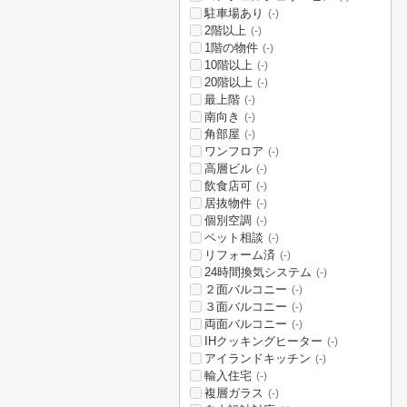
駐車場あり
(-)
2階以上
(-)
1階の物件
(-)
10階以上
(-)
20階以上
(-)
最上階
(-)
南向き
(-)
角部屋
(-)
ワンフロア
(-)
高層ビル
(-)
飲食店可
(-)
居抜物件
(-)
個別空調
(-)
ペット相談
(-)
リフォーム済
(-)
24時間換気システム
(-)
２面バルコニー
(-)
３面バルコニー
(-)
両面バルコニー
(-)
IHクッキングヒーター
(-)
アイランドキッチン
(-)
輸入住宅
(-)
複層ガラス
(-)