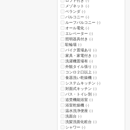
ロフト付き
(-)
メゾネット
(-)
ベランダ
(-)
バルコニー
(-)
ルーフバルコニー
(-)
オール電化
(-)
エレベーター
(-)
照明器具付き
(-)
駐輪場
(-)
バイク置場あり
(-)
家具・家電付き
(-)
洗濯機置場有
(-)
外観タイル張り
(-)
コンロ２口以上
(-)
食器洗い乾燥機
(-)
システムキッチン
(-)
対面式キッチン
(-)
バス・トイレ別
(-)
追焚機能浴室
(-)
浴室乾燥機
(-)
温水洗浄便座
(-)
洗面台
(-)
洗髪洗面化粧台
(-)
シャワー
(-)