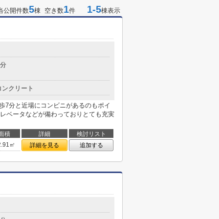
5
1
1-5
当公開件数
棟 空き数
件
棟表示
2分
コンクリート
徒歩7分と近場にコンビニがあるのもポイ
レベータなどが備わっておりとても充実
面積
詳細
検討リスト
2.91㎡
詳細を見る
追加する