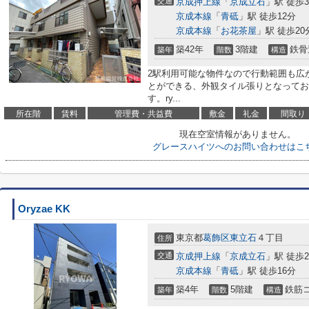
交通
京成押上線
「
京成立石
」駅 徒歩
京成本線
「
青砥
」駅 徒歩12分
京成本線
「
お花茶屋
」駅 徒歩20
築42年
3階建
鉄骨
築年
階数
構造
2駅利用可能な物件なので行動範囲も広
とができる、外観タイル張りとなってお
す。ry...
所在階
賃料
管理費・共益費
敷金
礼金
間取り
現在空室情報がありません。
グレースハイツへのお問い合わせはこ
Oryzae KK
東京都
葛飾区
東立石
４丁目
住所
交通
京成押上線
「
京成立石
」駅 徒歩
京成本線
「
青砥
」駅 徒歩16分
築4年
5階建
鉄筋
築年
階数
構造