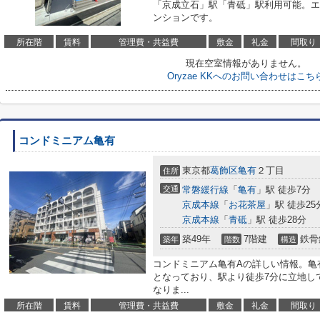
「京成立石」駅「青砥」駅利用可能。エ
ンションです。
所在階
賃料
管理費・共益費
敷金
礼金
間取り
現在空室情報がありません。
Oryzae KKへのお問い合わせはこち
コンドミニアム亀有
東京都
葛飾区
亀有
２丁目
住所
交通
常磐緩行線
「
亀有
」駅 徒歩7分
京成本線
「
お花茶屋
」駅 徒歩25
京成本線
「
青砥
」駅 徒歩28分
築49年
7階建
鉄骨
築年
階数
構造
コンドミニアム亀有Aの詳しい情報。亀
となっており、駅より徒歩7分に立地し
なりま...
所在階
賃料
管理費・共益費
敷金
礼金
間取り