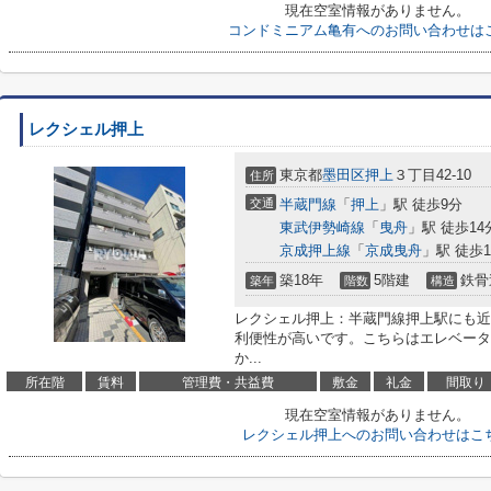
現在空室情報がありません。
コンドミニアム亀有へのお問い合わせは
レクシェル押上
東京都
墨田区
押上
３丁目42-10
住所
交通
半蔵門線
「
押上
」駅 徒歩9分
東武伊勢崎線
「
曳舟
」駅 徒歩14
京成押上線
「
京成曳舟
」駅 徒歩1
築18年
5階建
鉄骨
築年
階数
構造
レクシェル押上：半蔵門線押上駅にも近
利便性が高いです。こちらはエレベータ
か...
所在階
賃料
管理費・共益費
敷金
礼金
間取り
現在空室情報がありません。
レクシェル押上へのお問い合わせはこ