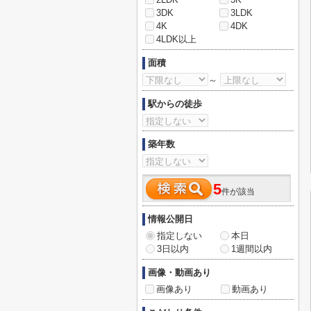
3DK
3LDK
4K
4DK
4LDK以上
面積
～
駅からの徒歩
築年数
5
件が該当
情報公開日
指定しない
本日
3日以内
1週間以内
画像・動画あり
画像あり
動画あり