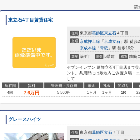
該
東立石4丁目賃貸住宅
東京都
葛飾区
東立石
４丁目
住所
交通
京成押上線
「
京成立石
」駅 徒歩
京成本線
「
青砥
」駅 徒歩16分
築4年
5階建
鉄筋
築年
階数
構造
セブンイレブン 葛飾立石4丁目店まで
ント。共用部には敷地内ごみ置き場・エ
して...
所在階
賃料
管理費・共益費
敷金
礼金
間取り
7.6
万円
4階
5,500円
1ヶ月
1ヶ月
1R
2
グレースハイツ
東京都
葛飾区
立石
７丁目
住所