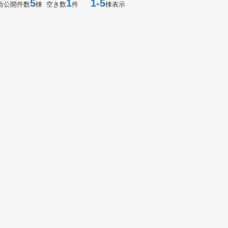
5
1
1-5
当公開件数
棟 空き数
件
棟表示