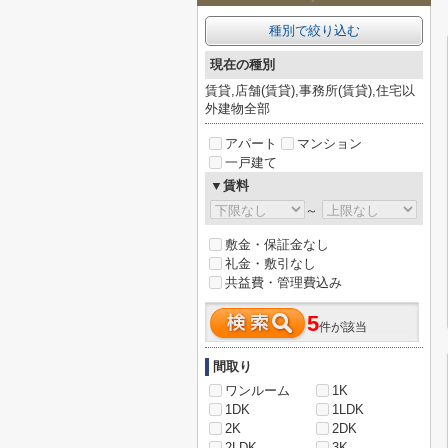
種別で絞り込む
現在の種別
賃貸,店舗(賃貸),事務所(賃貸),住宅以
外建物全部
アパート
マンション
一戸建て
▼賃料
～
敷金・保証金なし
礼金・敷引なし
共益費・管理費込み
5
件が該当
間取り
ワンルーム
1K
1DK
1LDK
2K
2DK
2LDK
3K