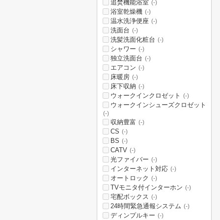
追焚機能浴室
(-)
浴室乾燥機
(-)
温水洗浄便座
(-)
洗面台
(-)
洗髪洗面化粧台
(-)
シャワー
(-)
独立洗面台
(-)
エアコン
(-)
床暖房
(-)
床下収納
(-)
ウォークインクロゼット
(-)
ウォークインシューズクロゼット
(-)
収納豊富
(-)
CS
(-)
BS
(-)
CATV
(-)
光ファイバー
(-)
インターネット対応
(-)
オートロック
(-)
TVモニタ付インターホン
(-)
宅配ボックス
(-)
24時間緊急通報システム
(-)
ディンプルキー
(-)