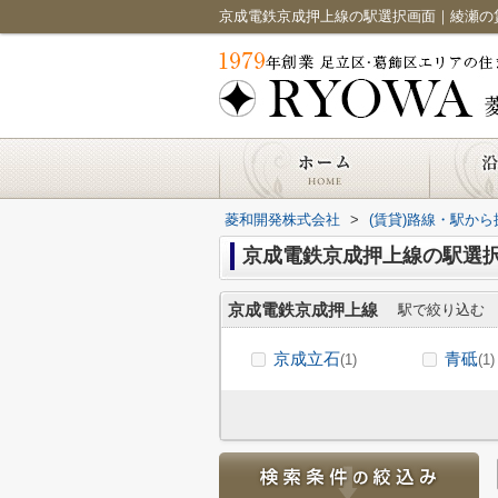
菱和開発株式会社
>
(賃貸)路線・駅から
京成電鉄京成押上線の駅選
京成電鉄京成押上線
駅で絞り込む
京成立石
青砥
(1)
(1)