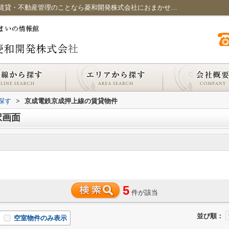
京成電鉄京成押上線の駅選択画面｜綾瀬の賃貸・不動産管理のことなら菱和開発株式会社におまかせください
探す
>
京成電鉄京成押上線の賃貸物件
択画面
5
件が該当
並び順：
空室物件のみ表示