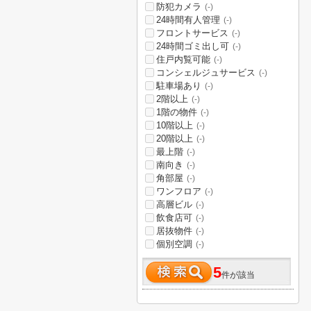
防犯カメラ
(-)
24時間有人管理
(-)
フロントサービス
(-)
24時間ゴミ出し可
(-)
住戸内覧可能
(-)
コンシェルジュサービス
(-)
駐車場あり
(-)
2階以上
(-)
1階の物件
(-)
10階以上
(-)
20階以上
(-)
最上階
(-)
南向き
(-)
角部屋
(-)
ワンフロア
(-)
高層ビル
(-)
飲食店可
(-)
居抜物件
(-)
個別空調
(-)
5
件が該当