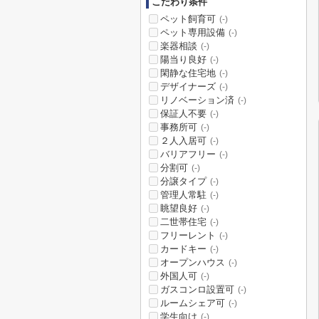
こだわり条件
ペット飼育可
(-)
ペット専用設備
(-)
楽器相談
(-)
陽当り良好
(-)
閑静な住宅地
(-)
デザイナーズ
(-)
リノベーション済
(-)
保証人不要
(-)
事務所可
(-)
２人入居可
(-)
バリアフリー
(-)
分割可
(-)
分譲タイプ
(-)
管理人常駐
(-)
眺望良好
(-)
二世帯住宅
(-)
フリーレント
(-)
カードキー
(-)
オープンハウス
(-)
外国人可
(-)
ガスコンロ設置可
(-)
ルームシェア可
(-)
学生向け
(-)