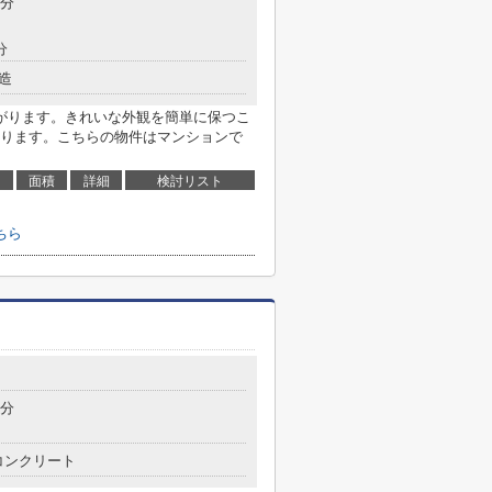
3分
分
造
がります。きれいな外観を簡単に保つこ
ります。こちらの物件はマンションで
面積
詳細
検討リスト
ちら
2分
コンクリート