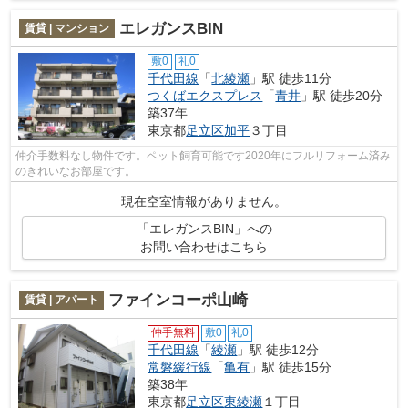
エレガンスBIN
賃貸 | マンション
敷0
礼0
千代田線
「
北綾瀬
」駅 徒歩11分
つくばエクスプレス
「
青井
」駅 徒歩20分
築37年
東京都
足立区
加平
３丁目
仲介手数料なし物件です。ペット飼育可能です2020年にフルリフォーム済み
のきれいなお部屋です。
現在空室情報がありません。
「エレガンスBIN」への
お問い合わせはこちら
ファインコーポ山崎
賃貸 | アパート
仲手無料
敷0
礼0
千代田線
「
綾瀬
」駅 徒歩12分
常磐緩行線
「
亀有
」駅 徒歩15分
築38年
東京都
足立区
東綾瀬
１丁目