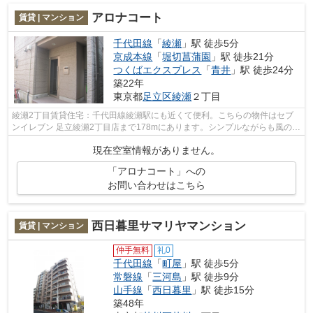
アロナコート
賃貸 | マンション
千代田線
「
綾瀬
」駅 徒歩5分
京成本線
「
堀切菖蒲園
」駅 徒歩21分
つくばエクスプレス
「
青井
」駅 徒歩24分
築22年
東京都
足立区
綾瀬
２丁目
綾瀬2丁目賃貸住宅：千代田線綾瀬駅にも近くて便利。こちらの物件はセブ
ンイレブン 足立綾瀬2丁目店まで178mにあります。シンプルながらも風の通
り道がしっかり造られている物件です。...
現在空室情報がありません。
「アロナコート」への
お問い合わせはこちら
西日暮里サマリヤマンション
賃貸 | マンション
仲手無料
礼0
千代田線
「
町屋
」駅 徒歩5分
常磐線
「
三河島
」駅 徒歩9分
山手線
「
西日暮里
」駅 徒歩15分
築48年