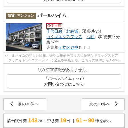
パールハイム
賃貸 | マンション
仲手半額
千代田線
「
北綾瀬
」駅 徒歩9分
つくばエクスプレス
「
六町
」駅 徒歩24分
築37年
東京都
足立区
谷中
５丁目
パールハイムの詳しい情報。薬や日用品を買うのに便利なドラッグストア
「クリエイトSD(エス・ディー) 足立谷中店」が、こちらの物件から354mの
ところにあります。外観タイル張りの物件...
現在空室情報がありません。
「パールハイム」への
お問い合わせはこちら
前の30件へ
次の30件へ
148
19
61～90
該当物件数
棟
空き数
件
棟を表示