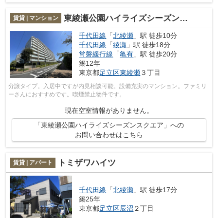
東綾瀬公園ハイライズシーズンスクエア
賃貸 | マンション
千代田線
「
北綾瀬
」駅 徒歩10分
千代田線
「
綾瀬
」駅 徒歩18分
常磐緩行線
「
亀有
」駅 徒歩20分
築12年
東京都
足立区
東綾瀬
３丁目
分譲タイプ。入居中ですが内見相談可能。設備充実のマンション。ファミリ
ーさんにおすすめです。喫煙禁止物件です。
現在空室情報がありません。
「東綾瀬公園ハイライズシーズンスクエア」への
お問い合わせはこちら
トミザワハイツ
賃貸 | アパート
千代田線
「
北綾瀬
」駅 徒歩17分
築25年
東京都
足立区
辰沼
２丁目