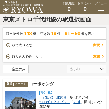
閲覧履歴
お気に入り
メニュー
0
0
東京メトロ千代田線の駅選択画面
148
19
61～90
該当物件数
棟
空き数
件
棟を表示
駅で絞り込む
変更
変更
絞り込み条件：
なし
空室のみ
コーポオンダ
賃貸 | アパート
敷0
礼0
千代田線
「
北綾瀬
」駅 徒歩17分
つくばエクスプレス
「
六町
」駅 徒歩12分
築39年