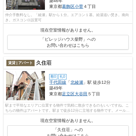
築46年
東京都
葛飾区
小菅
４丁目
仲介手数料なし。「綾瀬」駅から１分。エアコン１基。給湯追い焚き。南向
き。ガスコンロ設置可
現在空室情報がありません。
「ビレッジハウス柴野」への
お問い合わせはこちら
久住荘
賃貸 | アパート
敷0
礼0
千代田線
「
北綾瀬
」駅 徒歩12分
築49年
東京都
足立区
大谷田
５丁目
駅まで平坦なエリアに位置する物件で気軽に散歩できるのもいいですね。こ
ちらの物件はアパートです。駅まで徒歩12分に立地する物件です。メールア
ドレスryo-wa@apaman-ehouse.jpまで、...
現在空室情報がありません。
「久住荘」への
お問い合わせはこちら