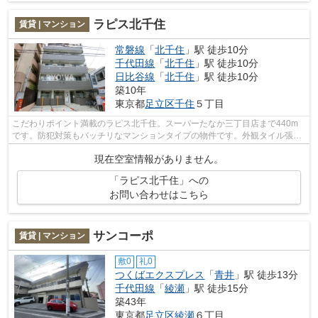
ラピス北千住
賃貸 | マンション
常磐線
「
北千住
」駅 徒歩10分
千代田線
「
北千住
」駅 徒歩10分
日比谷線
「
北千住
」駅 徒歩10分
築10年
東京都
足立区
千住
５丁目
こだわりポイント満載のラピス北千住。スーパーたなか三丁目店まで440m
です。防犯対策もバッチリなマンションタイプの物件です。外観タイル張り
を採用し、素敵な見た目を演出します。...
現在空室情報がありません。
「ラピス北千住」への
お問い合わせはこちら
サンコーポ
賃貸 | マンション
敷0
礼0
つくばエクスプレス
「
青井
」駅 徒歩13分
千代田線
「
綾瀬
」駅 徒歩15分
築43年
東京都
足立区
綾瀬
６丁目