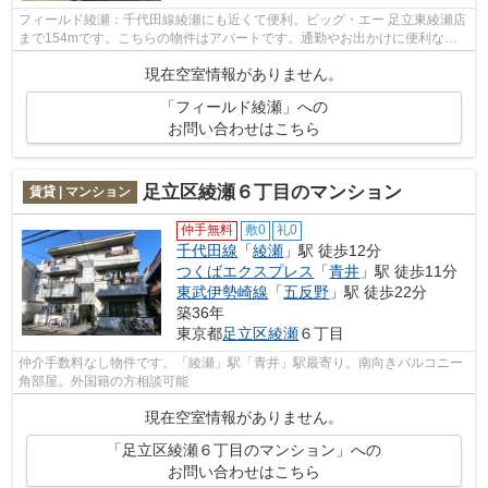
フィールド綾瀬：千代田線綾瀬にも近くて便利。ビッグ・エー 足立東綾瀬店
まで154mです。こちらの物件はアパートです。通勤やお出かけに便利な、
徒歩10分に駅のある物件です。千代田線...
現在空室情報がありません。
「フィールド綾瀬」への
お問い合わせはこちら
足立区綾瀬６丁目のマンション
賃貸 | マンション
仲手無料
敷0
礼0
千代田線
「
綾瀬
」駅 徒歩12分
つくばエクスプレス
「
青井
」駅 徒歩11分
東武伊勢崎線
「
五反野
」駅 徒歩22分
築36年
東京都
足立区
綾瀬
６丁目
仲介手数料なし物件です。「綾瀬」駅「青井」駅最寄り。南向きバルコニー
角部屋。外国籍の方相談可能
現在空室情報がありません。
「足立区綾瀬６丁目のマンション」への
お問い合わせはこちら