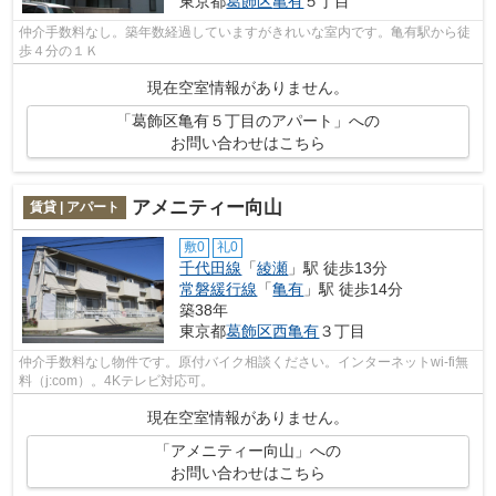
東京都
葛飾区
亀有
５丁目
仲介手数料なし。築年数経過していますがきれいな室内です。亀有駅から徒
歩４分の１Ｋ
現在空室情報がありません。
「葛飾区亀有５丁目のアパート」への
お問い合わせはこちら
アメニティー向山
賃貸 | アパート
敷0
礼0
千代田線
「
綾瀬
」駅 徒歩13分
常磐緩行線
「
亀有
」駅 徒歩14分
築38年
東京都
葛飾区
西亀有
３丁目
仲介手数料なし物件です。原付バイク相談ください。インターネットwi-fi無
料（j:com）。4Kテレビ対応可。
現在空室情報がありません。
「アメニティー向山」への
お問い合わせはこちら