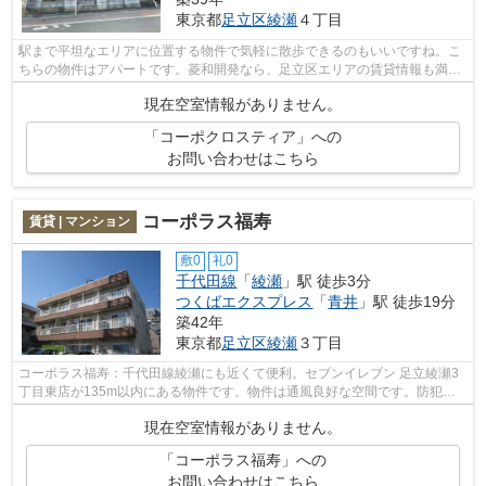
東京都
足立区
綾瀬
４丁目
駅まで平坦なエリアに位置する物件で気軽に散歩できるのもいいですね。こ
ちらの物件はアパートです。菱和開発なら、足立区エリアの賃貸情報も満
載。お問い合わせは03-3629-1111またはr...
現在空室情報がありません。
「コーポクロスティア」への
お問い合わせはこちら
コーポラス福寿
賃貸 | マンション
敷0
礼0
千代田線
「
綾瀬
」駅 徒歩3分
つくばエクスプレス
「
青井
」駅 徒歩19分
築42年
東京都
足立区
綾瀬
３丁目
コーポラス福寿：千代田線綾瀬にも近くて便利。セブンイレブン 足立綾瀬3
丁目東店が135m以内にある物件です。物件は通風良好な空間です。防犯対
策もバッチリなマンションタイプの物件...
現在空室情報がありません。
「コーポラス福寿」への
お問い合わせはこちら