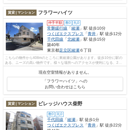
フラワーハイツ
賃貸 | マンション
仲手半額
敷0
礼0
常磐緩行線
「
綾瀬
」駅 徒歩10分
つくばエクスプレス
「
青井
」駅 徒歩12分
千代田線
「
北綾瀬
」駅 徒歩15分
築40年
東京都
足立区
綾瀬
６丁目
こちらの物件から408mのところに東綾瀬公園があります。徒歩10分に駅の
ある、ニーズの高い物件です。様々な場所へのアクセスが便利になる、2駅
利用可能なマンションです。常磐緩行線綾...
現在空室情報がありません。
「フラワーハイツ」への
お問い合わせはこちら
ビレッジハウス柴野
賃貸 | マンション
敷0
礼0
千代田線
「
綾瀬
」駅 徒歩1分
つくばエクスプレス
「
青井
」駅 徒歩22分