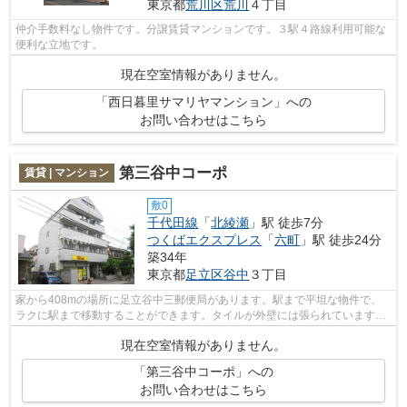
東京都
荒川区
荒川
４丁目
仲介手数料なし物件です。分譲賃貸マンションです。３駅４路線利用可能な
便利な立地です。
現在空室情報がありません。
「西日暮里サマリヤマンション」への
お問い合わせはこちら
第三谷中コーポ
賃貸 | マンション
敷0
千代田線
「
北綾瀬
」駅 徒歩7分
つくばエクスプレス
「
六町
」駅 徒歩24分
築34年
東京都
足立区
谷中
３丁目
家から408mの場所に足立谷中三郵便局があります。駅まで平坦な物件で、
ラクに駅まで移動することができます。タイルが外壁には張られています。
駅から徒歩7分に立地する物件です。足立...
現在空室情報がありません。
「第三谷中コーポ」への
お問い合わせはこちら