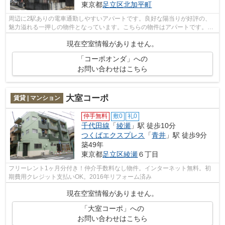
東京都
足立区
北加平町
周辺に2駅ありの電車通勤しやすいアパートです。良好な陽当りが好評の、
魅力溢れる一押しの物件となっています。こちらの物件はアパートです。
ryo-wa@apaman-ehouse.jpまでお問い合わ...
現在空室情報がありません。
「コーポオンダ」への
お問い合わせはこちら
大室コーポ
賃貸 | マンション
仲手無料
敷0
礼0
千代田線
「
綾瀬
」駅 徒歩10分
つくばエクスプレス
「
青井
」駅 徒歩9分
築49年
東京都
足立区
綾瀬
６丁目
フリーレント1ヶ月分付き！仲介手数料なし物件。インターネット無料。初
期費用クレジット支払いOK。2016年リフォーム済み
現在空室情報がありません。
「大室コーポ」への
お問い合わせはこちら