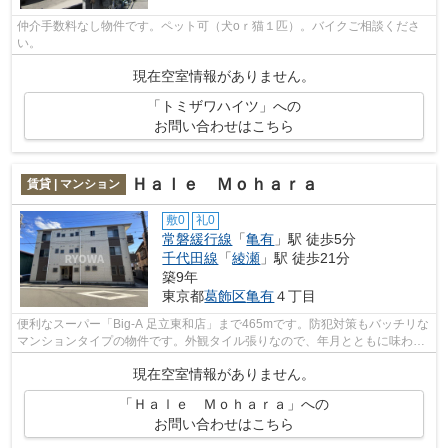
仲介手数料なし物件です。ペット可（犬oｒ猫１匹）。バイクご相談くださ
い。
現在空室情報がありません。
「トミザワハイツ」への
お問い合わせはこちら
Ｈａｌｅ Ｍｏｈａｒａ
賃貸 | マンション
敷0
礼0
常磐緩行線
「
亀有
」駅 徒歩5分
千代田線
「
綾瀬
」駅 徒歩21分
築9年
東京都
葛飾区
亀有
４丁目
便利なスーパー「Big-A 足立東和店」まで465mです。防犯対策もバッチリな
マンションタイプの物件です。外観タイル張りなので、年月とともに味わい
が生まれてきます。駅まで徒歩5分の位...
現在空室情報がありません。
「Ｈａｌｅ Ｍｏｈａｒａ」への
お問い合わせはこちら