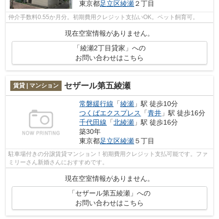
東京都
足立区
綾瀬
２丁目
仲介手数料0.55か月分。初期費用クレジット支払いOK。ペット飼育可。
現在空室情報がありません。
「綾瀬2丁目貸家」への
お問い合わせはこちら
セザール第五綾瀬
賃貸 | マンション
常磐緩行線
「
綾瀬
」駅 徒歩10分
つくばエクスプレス
「
青井
」駅 徒歩16分
千代田線
「
北綾瀬
」駅 徒歩16分
築30年
東京都
足立区
綾瀬
５丁目
駐車場付きの分譲賃貸マンション！初期費用クレジット支払可能です。ファ
ミリーさん新婚さんにおすすめです。
現在空室情報がありません。
「セザール第五綾瀬」への
お問い合わせはこちら