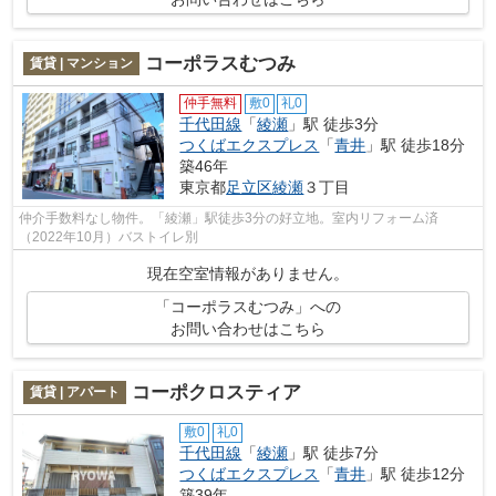
コーポラスむつみ
賃貸 | マンション
仲手無料
敷0
礼0
千代田線
「
綾瀬
」駅 徒歩3分
つくばエクスプレス
「
青井
」駅 徒歩18分
築46年
東京都
足立区
綾瀬
３丁目
仲介手数料なし物件。「綾瀬」駅徒歩3分の好立地。室内リフォーム済
（2022年10月）バストイレ別
現在空室情報がありません。
「コーポラスむつみ」への
お問い合わせはこちら
コーポクロスティア
賃貸 | アパート
敷0
礼0
千代田線
「
綾瀬
」駅 徒歩7分
つくばエクスプレス
「
青井
」駅 徒歩12分
築39年