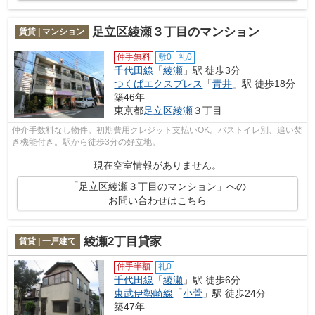
足立区綾瀬３丁目のマンション
賃貸 | マンション
仲手無料
敷0
礼0
千代田線
「
綾瀬
」駅 徒歩3分
つくばエクスプレス
「
青井
」駅 徒歩18分
築46年
東京都
足立区
綾瀬
３丁目
仲介手数料なし物件。初期費用クレジット支払いOK。バストイレ別、追い焚
き機能付き。駅から徒歩3分の好立地。
現在空室情報がありません。
「足立区綾瀬３丁目のマンション」への
お問い合わせはこちら
綾瀬2丁目貸家
賃貸 | 一戸建て
仲手半額
礼0
千代田線
「
綾瀬
」駅 徒歩6分
東武伊勢崎線
「
小菅
」駅 徒歩24分
築47年