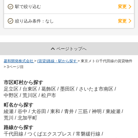
駅で絞り込む
変更
変更
絞り込み条件：
なし
ページトップへ
菱和開発株式会社
>
(賃貸)路線・駅から探す
>
東京メトロ千代田線の賃貸物件
>
3ページ目
市区町村から探す
足立区
/
台東区
/
葛飾区
/
墨田区
/
さいたま市南区
/
中野区
/
荒川区
/
松戸市
町名から探す
綾瀬
/
谷中
/
大谷田
/
東和
/
青井
/
三筋
/
神明
/
東綾瀬
/
荒川
/
北加平町
路線から探す
千代田線
/
つくばエクスプレス
/
常磐緩行線
/