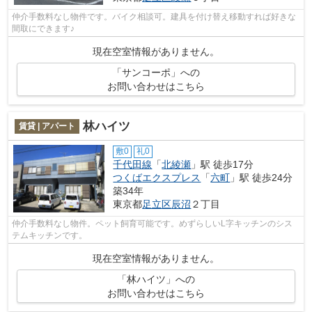
仲介手数料なし物件です。バイク相談可。建具を付け替え移動すれば好きな
間取にできます♪
現在空室情報がありません。
「サンコーポ」への
お問い合わせはこちら
林ハイツ
賃貸 | アパート
敷0
礼0
千代田線
「
北綾瀬
」駅 徒歩17分
つくばエクスプレス
「
六町
」駅 徒歩24分
築34年
東京都
足立区
辰沼
２丁目
仲介手数料なし物件。ペット飼育可能です。めずらしいL字キッチンのシス
テムキッチンです。
現在空室情報がありません。
「林ハイツ」への
お問い合わせはこちら