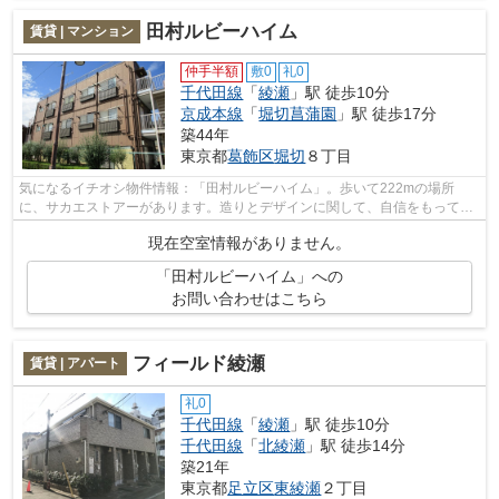
田村ルビーハイム
賃貸 | マンション
仲手半額
敷0
礼0
千代田線
「
綾瀬
」駅 徒歩10分
京成本線
「
堀切菖蒲園
」駅 徒歩17分
築44年
東京都
葛飾区
堀切
８丁目
気になるイチオシ物件情報：「田村ルビーハイム」。歩いて222mの場所
に、サカエストアーがあります。造りとデザインに関して、自信をもって情
報を提供できるマンションです。葛飾区エ...
現在空室情報がありません。
「田村ルビーハイム」への
お問い合わせはこちら
フィールド綾瀬
賃貸 | アパート
礼0
千代田線
「
綾瀬
」駅 徒歩10分
千代田線
「
北綾瀬
」駅 徒歩14分
築21年
東京都
足立区
東綾瀬
２丁目