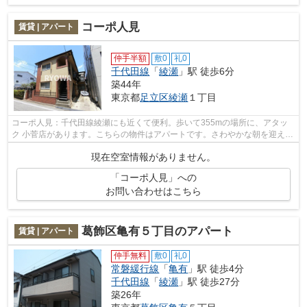
コーポ人見
賃貸 | アパート
仲手半額
敷0
礼0
千代田線
「
綾瀬
」駅 徒歩6分
築44年
東京都
足立区
綾瀬
１丁目
コーポ人見：千代田線綾瀬にも近くて便利。歩いて355mの場所に、アタッ
ク 小菅店があります。こちらの物件はアパートです。さわやかな朝を迎える
ことのできる通風良好なアパート。菱和...
現在空室情報がありません。
「コーポ人見」への
お問い合わせはこちら
葛飾区亀有５丁目のアパート
賃貸 | アパート
仲手無料
敷0
礼0
常磐緩行線
「
亀有
」駅 徒歩4分
千代田線
「
綾瀬
」駅 徒歩27分
築26年