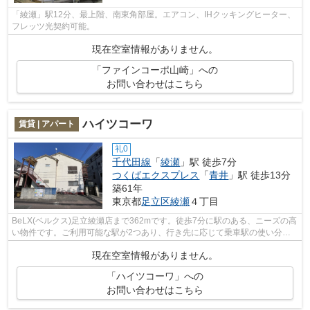
「綾瀬」駅12分、最上階、南東角部屋。エアコン、IHクッキングヒーター、
フレッツ光契約可能。
現在空室情報がありません。
「ファインコーポ山崎」への
お問い合わせはこちら
ハイツコーワ
賃貸 | アパート
礼0
千代田線
「
綾瀬
」駅 徒歩7分
つくばエクスプレス
「
青井
」駅 徒歩13分
築61年
東京都
足立区
綾瀬
４丁目
BeLX(ベルクス)足立綾瀬店まで362mです。徒歩7分に駅のある、ニーズの高
い物件です。ご利用可能な駅が2つあり、行き先に応じて乗車駅の使い分け
ができます。落ち着いた街並みが魅力の...
現在空室情報がありません。
「ハイツコーワ」への
お問い合わせはこちら