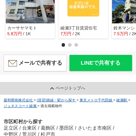
カーサヤマモト
綾瀬3丁目賃貸住宅
鈴木マンシ
5.8
万
円
/ 1K
7
万
円
/ 2K
7.5
万
円
/ 2
メールで共有する
LINEで共有する
ページトップへ
菱和開発株式会社
>
(賃貸)路線・駅から探す
>
東京メトロ千代田線
>
綾瀬駅
>
ジュネスコート綾瀬
>
過去掲載物件
市区町村から探す
足立区
/
台東区
/
葛飾区
/
墨田区
/
さいたま市南区
/
中野区
/
荒川区
/
松戸市