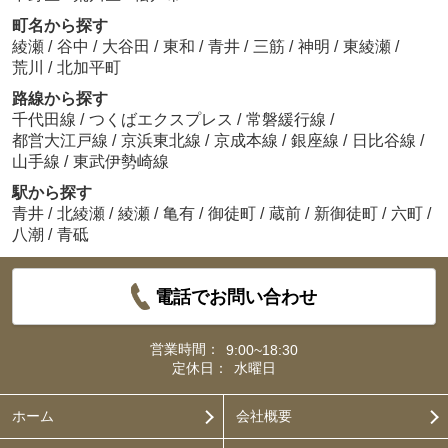
町名から探す
綾瀬
/
谷中
/
大谷田
/
東和
/
青井
/
三筋
/
神明
/
東綾瀬
/
荒川
/
北加平町
路線から探す
千代田線
/
つくばエクスプレス
/
常磐緩行線
/
都営大江戸線
/
京浜東北線
/
京成本線
/
銀座線
/
日比谷線
/
山手線
/
東武伊勢崎線
駅から探す
青井
/
北綾瀬
/
綾瀬
/
亀有
/
御徒町
/
蔵前
/
新御徒町
/
六町
/
八潮
/
青砥
電話でお問い合わせ
営業時間：
9:00~18:30
定休日：
水曜日
ホーム
会社概要