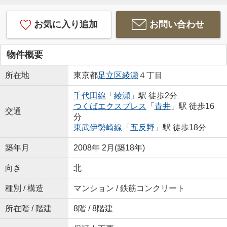
お気に入り追加
お問い合わせ
物件概要
所在地
東京都
足立区
綾瀬
４丁目
千代田線
「
綾瀬
」駅 徒歩2分
つくばエクスプレス
「
青井
」駅 徒歩16
交通
分
東武伊勢崎線
「
五反野
」駅 徒歩18分
築年月
2008年 2月(築18年)
向き
北
種別 / 構造
マンション / 鉄筋コンクリート
所在階 / 階建
8階 / 8階建