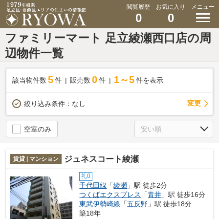
閲覧履歴
お気に入り
メニュー
0
0
ファミリーマート 足立綾瀬西口店の周
辺物件一覧
5
0
1～5
該当物件数
件
販売数
件
件を表示
変更
絞り込み条件：
なし
空室のみ
ジュネスコート綾瀬
賃貸 | マンション
礼0
千代田線
「
綾瀬
」駅 徒歩2分
つくばエクスプレス
「
青井
」駅 徒歩16分
東武伊勢崎線
「
五反野
」駅 徒歩18分
築18年