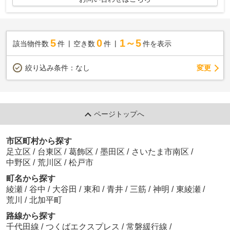
5
0
1～5
該当物件数
件
空き数
件
件を表示
変更
絞り込み条件：
なし
ページトップへ
市区町村から探す
足立区
/
台東区
/
葛飾区
/
墨田区
/
さいたま市南区
/
中野区
/
荒川区
/
松戸市
町名から探す
綾瀬
/
谷中
/
大谷田
/
東和
/
青井
/
三筋
/
神明
/
東綾瀬
/
荒川
/
北加平町
路線から探す
千代田線
/
つくばエクスプレス
/
常磐緩行線
/