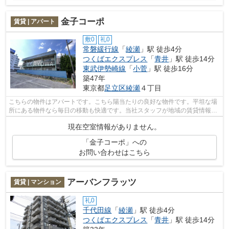
金子コーポ
賃貸 | アパート
敷0
礼0
常磐緩行線
「
綾瀬
」駅 徒歩4分
つくばエクスプレス
「
青井
」駅 徒歩14分
東武伊勢崎線
「
小菅
」駅 徒歩16分
築47年
東京都
足立区
綾瀬
４丁目
こちらの物件はアパートです。こちら陽当たりの良好な物件です。平坦な場
所にある物件なら毎日の移動も快適です。当社スタッフが地域の賃貸情報を
ご提供いたします。お客様のこだわり...
現在空室情報がありません。
「金子コーポ」への
お問い合わせはこちら
アーバンフラッツ
賃貸 | マンション
礼0
千代田線
「
綾瀬
」駅 徒歩4分
つくばエクスプレス
「
青井
」駅 徒歩14分