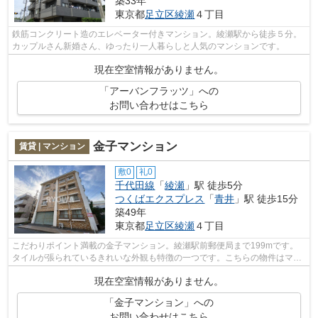
築33年
東京都
足立区
綾瀬
４丁目
鉄筋コンクリート造のエレベーター付きマンション。綾瀬駅から徒歩５分。
カップルさん新婚さん、ゆったり一人暮らしと人気のマンションです。
現在空室情報がありません。
「アーバンフラッツ」への
お問い合わせはこちら
金子マンション
賃貸 | マンション
敷0
礼0
千代田線
「
綾瀬
」駅 徒歩5分
つくばエクスプレス
「
青井
」駅 徒歩15分
築49年
東京都
足立区
綾瀬
４丁目
こだわりポイント満載の金子マンション。綾瀬駅前郵便局まで199mです。
タイルが張られているきれいな外観も特徴の一つです。こちらの物件はマン
ションです。足立区エリアと千代田線綾...
現在空室情報がありません。
「金子マンション」への
お問い合わせはこちら