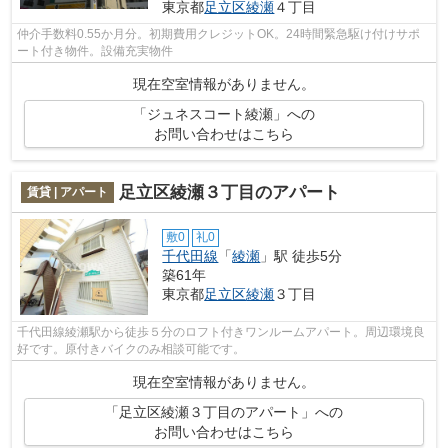
東京都
足立区
綾瀬
４丁目
仲介手数料0.55か月分。初期費用クレジットOK。24時間緊急駆け付けサポ
ート付き物件。設備充実物件
現在空室情報がありません。
「ジュネスコート綾瀬」への
お問い合わせはこちら
足立区綾瀬３丁目のアパート
賃貸 | アパート
敷0
礼0
千代田線
「
綾瀬
」駅 徒歩5分
築61年
東京都
足立区
綾瀬
３丁目
千代田線綾瀬駅から徒歩５分のロフト付きワンルームアパート。周辺環境良
好です。原付きバイクのみ相談可能です。
現在空室情報がありません。
「足立区綾瀬３丁目のアパート」への
お問い合わせはこちら