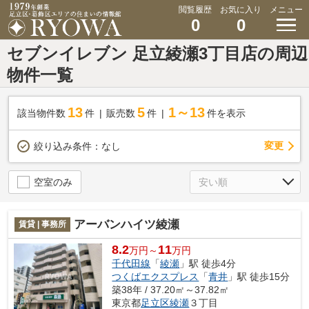
閲覧履歴
お気に入り
メニュー
0
0
セブンイレブン 足立綾瀬3丁目店の周辺
物件一覧
13
5
1～13
該当物件数
件
販売数
件
件を表示
変更
絞り込み条件：
なし
空室のみ
アーバンハイツ綾瀬
賃貸 | 事務所
8.2
11
万円～
万円
千代田線
「
綾瀬
」駅 徒歩4分
つくばエクスプレス
「
青井
」駅 徒歩15分
築38年 / 37.20㎡～37.82㎡
東京都
足立区
綾瀬
３丁目