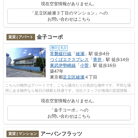
現在空室情報がありません。
「足立区綾瀬３丁目のマンション」への
お問い合わせはこちら
金子コーポ
賃貸 | アパート
敷0
礼0
常磐緩行線
「
綾瀬
」駅 徒歩4分
つくばエクスプレス
「
青井
」駅 徒歩14分
東武伊勢崎線
「
小菅
」駅 徒歩16分
築47年
東京都
足立区
綾瀬
４丁目
こちらの物件はアパートです。こちら陽当たりの良好な物件です。平坦な場
所にある物件なら毎日の移動も快適です。当社スタッフが地域の賃貸情報を
ご提供いたします。お客様のこだわり...
現在空室情報がありません。
「金子コーポ」への
お問い合わせはこちら
アーバンフラッツ
賃貸 | マンション