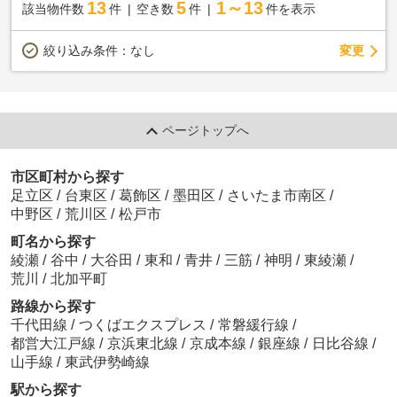
13
5
1～13
該当物件数
件
空き数
件
件を表示
変更
絞り込み条件：
なし
ページトップへ
市区町村から探す
足立区
/
台東区
/
葛飾区
/
墨田区
/
さいたま市南区
/
中野区
/
荒川区
/
松戸市
町名から探す
綾瀬
/
谷中
/
大谷田
/
東和
/
青井
/
三筋
/
神明
/
東綾瀬
/
荒川
/
北加平町
路線から探す
千代田線
/
つくばエクスプレス
/
常磐緩行線
/
都営大江戸線
/
京浜東北線
/
京成本線
/
銀座線
/
日比谷線
/
山手線
/
東武伊勢崎線
駅から探す