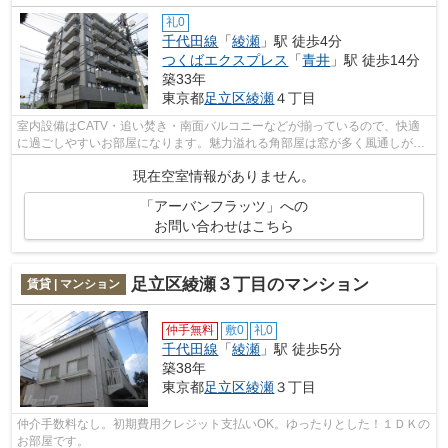
礼0
千代田線
「
綾瀬
」駅 徒歩4分
つくばエクスプレス
「
青井
」駅 徒歩14分
築33年
東京都
足立区
綾瀬
４丁目
室内設備はCATV・追い焚き・南面バルコニーなどが揃っているので、快適
に過ごしやすいお部屋になります。魅力溢れる角部屋は窓が多く風通しが良
いので、満足いくと思います。インター...
現在空室情報がありません。
「アーバンフラッツ」への
お問い合わせはこちら
足立区綾瀬３丁目のマンション
賃貸 | マンション
仲手無料
敷0
礼0
千代田線
「
綾瀬
」駅 徒歩5分
築38年
東京都
足立区
綾瀬
３丁目
仲介手数料なし。初期費用クレジット支払いOK。ゆったりとした！１ＤＫの
お部屋です。