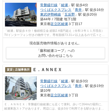
常磐緩行線
「
綾瀬
」駅 徒歩4分
つくばエクスプレス
「
青井
」駅 徒歩16分
東武伊勢崎線
「
五反野
」駅 徒歩20分
築44年 / 7階建 地下1階
東京都
足立区
綾瀬
３丁目17
「綾瀬」駅徒歩４分！修繕積立金 総額2.4億円超え（令和３年１１月現在）
TVインターフォン付きの物件です。専有面積73.31㎡以上あるので広々と使
えます。物件から徒歩4分の場所に駅が...
現在販売物件情報がありません。
「藤和綾瀬コープ」への
お問い合わせはこちら
Ｅ．ＡＮＮＥＸ
賃貸 | 店舗事務所
常磐緩行線
「
綾瀬
」駅 徒歩3分
つくばエクスプレス
「
青井
」駅 徒歩19分
築10年
東京都
足立区
綾瀬
３丁目
Ｅ．ＡＮＮＥＸ：常磐緩行線綾瀬にも近くて便利。歩いて264mの場所に、
綾瀬東急ストアがあります。周辺には、徒歩3分で利用できる駅がありま