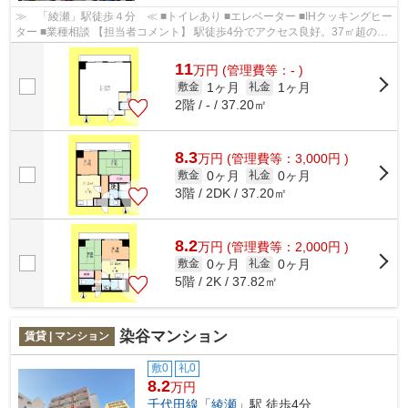
≫ 「綾瀬」駅徒歩４分 ≪ ■トイレあり ■エレベーター ■IHクッキングヒー
ター ■業種相談 【担当者コメント】 駅徒歩4分でアクセス良好。37㎡超の広
さがあり、 事務所利用や各種業種の...
11
万
円
(管理費等：- )
1ヶ月
1ヶ月
敷金
礼金
2階 / - / 37.20㎡
8.3
万
円
(管理費等：3,000円 )
0ヶ月
0ヶ月
敷金
礼金
3階 / 2DK / 37.20㎡
8.2
万
円
(管理費等：2,000円 )
0ヶ月
0ヶ月
敷金
礼金
5階 / 2K / 37.82㎡
染谷マンション
賃貸 | マンション
敷0
礼0
8.2
万円
千代田線
「
綾瀬
」駅 徒歩4分