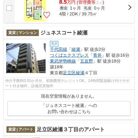
8.5
万
円
(管理費等：- )
1ヶ月
0ヶ月
敷金
礼金
4階 / 2DK / 39.75㎡
ジュネスコート綾瀬
賃貸 | マンション
礼0
千代田線
「
綾瀬
」駅 徒歩2分
つくばエクスプレス
「
青井
」駅 徒歩16分
東武伊勢崎線
「
五反野
」駅 徒歩18分
築18年
東京都
足立区
綾瀬
４丁目
仲介手数料0.55か月分。初期費用クレジットOK。24時間緊急駆け付けサポ
ート付き物件。設備充実物件
現在空室情報がありません。
「ジュネスコート綾瀬」への
お問い合わせはこちら
足立区綾瀬３丁目のアパート
賃貸 | アパート