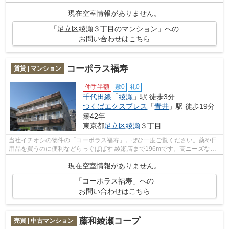
現在空室情報がありません。
「足立区綾瀬３丁目のマンション」への
お問い合わせはこちら
コーポラス福寿
賃貸 | マンション
仲手半額
敷0
礼0
千代田線
「
綾瀬
」駅 徒歩3分
つくばエクスプレス
「
青井
」駅 徒歩19分
築42年
東京都
足立区
綾瀬
３丁目
当社イチオシの物件の「コーポラス福寿」。ぜひ一度ご覧ください。薬や日
用品を買うのに便利などらっぐぱぱす 綾瀬店まで196mです。高ニーズな駅
近の物件で、徒歩3分で駅に行くことが...
現在空室情報がありません。
「コーポラス福寿」への
お問い合わせはこちら
藤和綾瀬コープ
売買 | 中古マンション