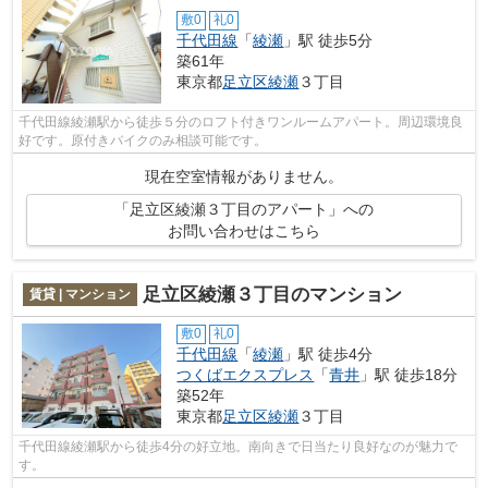
敷0
礼0
千代田線
「
綾瀬
」駅 徒歩5分
築61年
東京都
足立区
綾瀬
３丁目
千代田線綾瀬駅から徒歩５分のロフト付きワンルームアパート。周辺環境良
好です。原付きバイクのみ相談可能です。
現在空室情報がありません。
「足立区綾瀬３丁目のアパート」への
お問い合わせはこちら
足立区綾瀬３丁目のマンション
賃貸 | マンション
敷0
礼0
千代田線
「
綾瀬
」駅 徒歩4分
つくばエクスプレス
「
青井
」駅 徒歩18分
築52年
東京都
足立区
綾瀬
３丁目
千代田線綾瀬駅から徒歩4分の好立地。南向きで日当たり良好なのが魅力で
す。