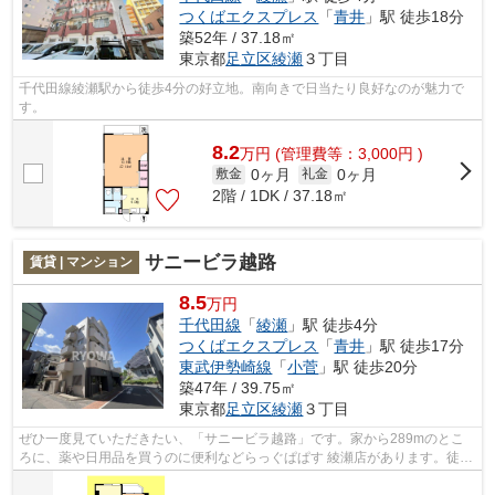
つくばエクスプレス
「
青井
」駅 徒歩18分
築52年 / 37.18㎡
東京都
足立区
綾瀬
３丁目
千代田線綾瀬駅から徒歩4分の好立地。南向きで日当たり良好なのが魅力で
す。
8.2
万
円
(管理費等：3,000円 )
0ヶ月
0ヶ月
敷金
礼金
2階 / 1DK / 37.18㎡
サニービラ越路
賃貸 | マンション
8.5
万円
千代田線
「
綾瀬
」駅 徒歩4分
つくばエクスプレス
「
青井
」駅 徒歩17分
東武伊勢崎線
「
小菅
」駅 徒歩20分
築47年 / 39.75㎡
東京都
足立区
綾瀬
３丁目
ぜひ一度見ていただきたい、「サニービラ越路」です。家から289mのとこ
ろに、薬や日用品を買うのに便利などらっぐぱぱす 綾瀬店があります。徒歩
4分で駅にアクセス可能な、魅力的な駅...