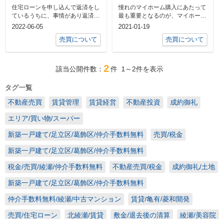
徴やメリットをご紹介
住宅ローンを申し込んで返済をし
憧れのマイホーム購入にあたって
ているうちに、事情があり返済が
最も重要となるのが、マイホーム
難しくなるケースもあります。
購入のための資金計画。 まず
2022-06-05
2021-01-19
返済...
は、住...
売買について
売買について
2
該当公開件数：
件
1～2
件を表示
タグ一覧
不動産売買
賃貸管理
賃貸経営
不動産投資
成約御礼
エリア/買い物/スーパー
新築一戸建て/足立区/葛飾区/仲介手数料無料
売買/税金
新築一戸建て/足立区/葛飾区/仲介手数料無料
税金/売買/綾瀬/仲介手数料無料
不動産売買/税金
成約御礼/土地
新築一戸建て/足立区/葛飾区/仲介手数料無料
仲介手数料無料/綾瀬/中古マンション
賃貸/亀有/菱和開発
売買/住宅ローン
北綾瀬/賃貸
敷金/退去後の清算
綾瀬/美容院