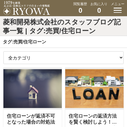
閲覧履歴
お気に入り
メニュー
0
0
菱和開発株式会社のスタッフブログ記
事一覧 | タグ:売買/住宅ローン
タグ:売買/住宅ローン
住宅ローンが返済不可
住宅ローンの返済方法
となった場合の対処法
を賢く検討しよう！特