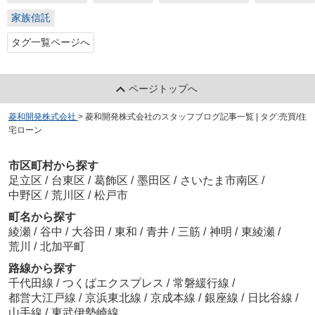
家族信託
タグ一覧ページへ
ページトップへ
菱和開発株式会社
>
菱和開発株式会社のスタッフブログ記事一覧 | タグ:売買/住
宅ローン
市区町村から探す
足立区
/
台東区
/
葛飾区
/
墨田区
/
さいたま市南区
/
中野区
/
荒川区
/
松戸市
町名から探す
綾瀬
/
谷中
/
大谷田
/
東和
/
青井
/
三筋
/
神明
/
東綾瀬
/
荒川
/
北加平町
路線から探す
千代田線
/
つくばエクスプレス
/
常磐緩行線
/
都営大江戸線
/
京浜東北線
/
京成本線
/
銀座線
/
日比谷線
/
山手線
/
東武伊勢崎線