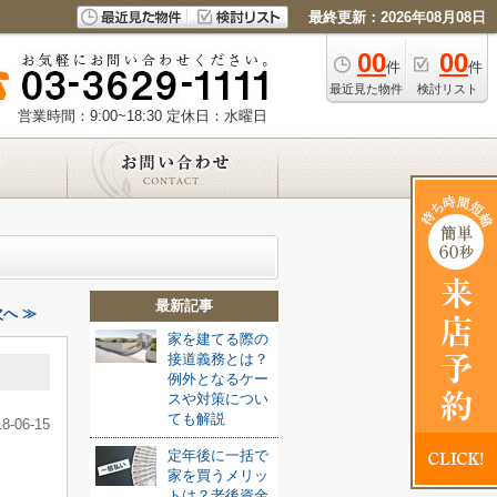
最終更新：2026年08月08日
00
00
件
件
最近見た物件
検討リスト
営業時間：9:00~18:30
定休日：水曜日
最新記事
へ ≫
家を建てる際の
接道義務とは？
例外となるケー
スや対策につい
ても解説
18-06-15
定年後に一括で
家を買うメリッ
トは？老後資金