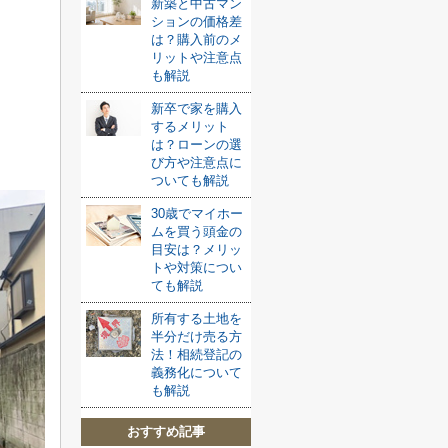
新築と中古マン
ションの価格差
は？購入前のメ
リットや注意点
も解説
新卒で家を購入
するメリット
は？ローンの選
び方や注意点に
ついても解説
30歳でマイホー
ムを買う頭金の
目安は？メリッ
トや対策につい
ても解説
所有する土地を
半分だけ売る方
法！相続登記の
義務化について
も解説
おすすめ記事