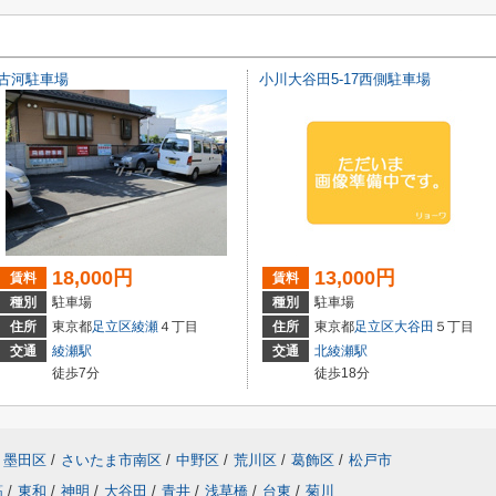
古河駐車場
小川大谷田5-17西側駐車場
18,000円
13,000円
賃料
賃料
種別
駐車場
種別
駐車場
住所
東京都
足立区
綾瀬
４丁目
住所
東京都
足立区
大谷田
５丁目
交通
綾瀬駅
交通
北綾瀬駅
徒歩7分
徒歩18分
墨田区
/
さいたま市南区
/
中野区
/
荒川区
/
葛飾区
/
松戸市
筋
/
東和
/
神明
/
大谷田
/
青井
/
浅草橋
/
台東
/
菊川