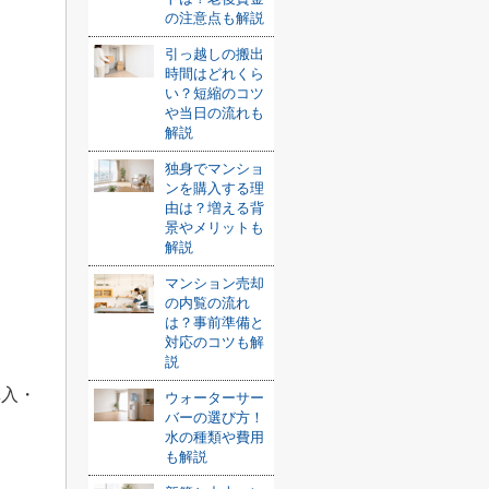
の注意点も解説
引っ越しの搬出
時間はどれくら
い？短縮のコツ
や当日の流れも
解説
独身でマンショ
ンを購入する理
由は？増える背
景やメリットも
解説
マンション売却
の内覧の流れ
は？事前準備と
対応のコツも解
説
購入・
ウォーターサー
バーの選び方！
水の種類や費用
も解説