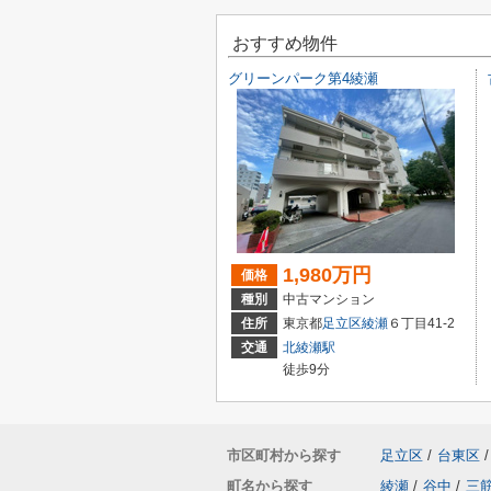
おすすめ物件
グリーンパーク第4綾瀬
1,980万円
価格
種別
中古マンション
住所
東京都
足立区
綾瀬
６丁目41-2
交通
北綾瀬駅
徒歩9分
市区町村から探す
足立区
/
台東区
/
町名から探す
綾瀬
/
谷中
/
三