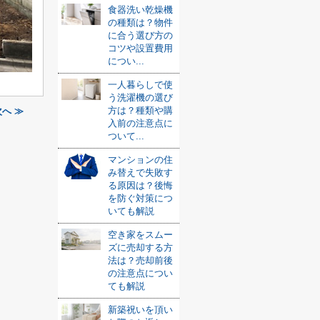
食器洗い乾燥機
の種類は？物件
に合う選び方の
コツや設置費用
につい...
一人暮らしで使
う洗濯機の選び
方は？種類や購
へ ≫
入前の注意点に
ついて...
マンションの住
み替えで失敗す
る原因は？後悔
を防ぐ対策につ
いても解説
空き家をスムー
ズに売却する方
法は？売却前後
の注意点につい
ても解説
新築祝いを頂い