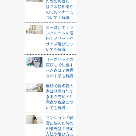
た際のお返し
は？金額相場や
のしのマナーに
ついても解説
引っ越しでトラ
ンクルームを活
用！メリットや
サイズ選びにつ
いても解説
リースバックの
買戻しで注意す
べき点は？再購
入の手順も解説
離婚で親名義の
家は財産分与で
きる？売却の注
意点や税金につ
いても解説
マンションの騒
音に悩んだ時の
相談先は？測定
方法や選び方に