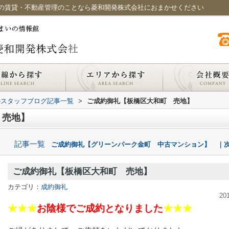
の賃貸・不動産管理のことなら菱和開発株式会社におまかせください
のスタッフブログ記事一覧
>
ご成約御礼【板橋区大和町 売地】
 売地】
記事一覧
ご成約御礼【グリーンパーク金町 中古マンション】 ｜次
ご成約御礼【板橋区大和町 売地】
カテゴリ：
成約御礼
20
★★★
お陰様でご成約となりました
★★★