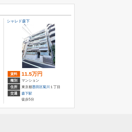
シャレド森下
11.5万円
賃料
種別
マンション
住所
東京都
墨田区
菊川
１丁目
交通
森下駅
徒歩5分