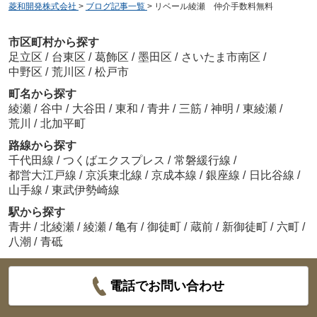
菱和開発株式会社
>
ブログ記事一覧
>
リベール綾瀬 仲介手数料無料
市区町村から探す
足立区
/
台東区
/
葛飾区
/
墨田区
/
さいたま市南区
/
中野区
/
荒川区
/
松戸市
町名から探す
綾瀬
/
谷中
/
大谷田
/
東和
/
青井
/
三筋
/
神明
/
東綾瀬
/
荒川
/
北加平町
路線から探す
千代田線
/
つくばエクスプレス
/
常磐緩行線
/
都営大江戸線
/
京浜東北線
/
京成本線
/
銀座線
/
日比谷線
/
山手線
/
東武伊勢崎線
駅から探す
青井
/
北綾瀬
/
綾瀬
/
亀有
/
御徒町
/
蔵前
/
新御徒町
/
六町
/
八潮
/
青砥
電話でお問い合わせ