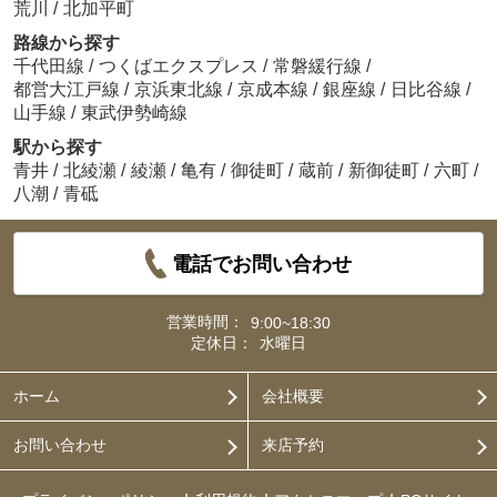
荒川
/
北加平町
路線から探す
千代田線
/
つくばエクスプレス
/
常磐緩行線
/
都営大江戸線
/
京浜東北線
/
京成本線
/
銀座線
/
日比谷線
/
山手線
/
東武伊勢崎線
駅から探す
青井
/
北綾瀬
/
綾瀬
/
亀有
/
御徒町
/
蔵前
/
新御徒町
/
六町
/
八潮
/
青砥
電話でお問い合わせ
営業時間：
9:00~18:30
定休日：
水曜日
ホーム
会社概要
お問い合わせ
来店予約