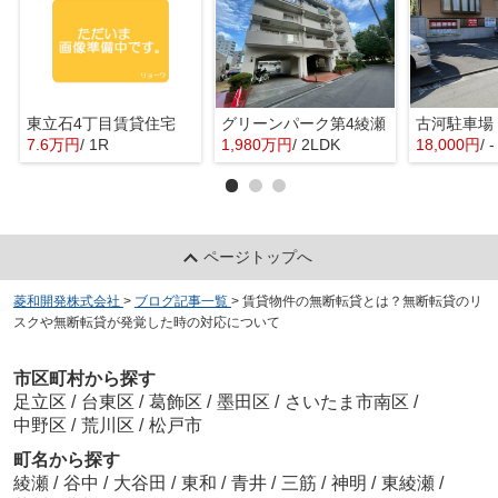
東立石4丁目賃貸住宅
グリーンパーク第4綾瀬
古河駐車場
7.6万円
/ 1R
1,980万円
/ 2LDK
18,000円
/ -
ページトップへ
菱和開発株式会社
>
ブログ記事一覧
>
賃貸物件の無断転貸とは？無断転貸のリ
スクや無断転貸が発覚した時の対応について
市区町村から探す
足立区
/
台東区
/
葛飾区
/
墨田区
/
さいたま市南区
/
中野区
/
荒川区
/
松戸市
町名から探す
綾瀬
/
谷中
/
大谷田
/
東和
/
青井
/
三筋
/
神明
/
東綾瀬
/