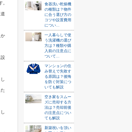
す。
食器洗い乾燥機
の種類は？物件
水道
に合う選び方の
コツや設置費用
につい...
一人暮らしで使
題か
う洗濯機の選び
方は？種類や購
入前の注意点に
ついて...
に設
マンションの住
み替えで失敗す
る原因は？後悔
をし
を防ぐ対策につ
いても解説
果た
空き家をスムー
ズに売却する方
法は？売却前後
とし
の注意点につい
ても解説
新築祝いを頂い