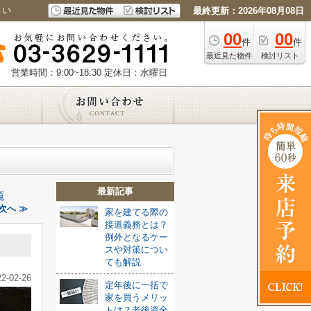
さい
最終更新：2026年08月08日
00
00
件
件
最近見た物件
検討リスト
営業時間：9:00~18:30
定休日：水曜日
最新記事
覧
次へ ≫
家を建てる際の
接道義務とは？
例外となるケー
スや対策につい
ても解説
22-02-26
定年後に一括で
家を買うメリッ
トは？老後資金