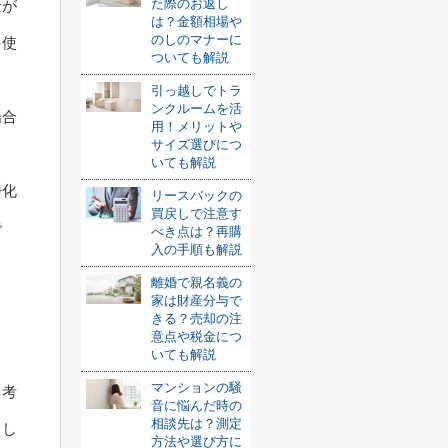
た際のお返し
金が
は？金額相場や
のしのマナーに
を使
ついても解説
引っ越しでトラ
ンクルームを活
場合
用！メリットや
サイズ選びにつ
。
いても解説
浄化
リースバックの
買戻しで注意す
で
べき点は？再購
入の手順も解説
離婚で親名義の
家は財産分与で
きる？売却の注
意点や税金につ
いても解説
マンションの騒
と考
音に悩んだ時の
相談先は？測定
まし
方法や選び方に