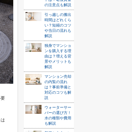
の注意点も解説
引っ越しの搬出
時間はどれくら
い？短縮のコツ
や当日の流れも
解説
独身でマンショ
ンを購入する理
由は？増える背
景やメリットも
解説
マンション売却
の内覧の流れ
は？事前準備と
対応のコツも解
必要
説
ウォーターサー
バーの選び方！
水の種類や費用
とは
も解説