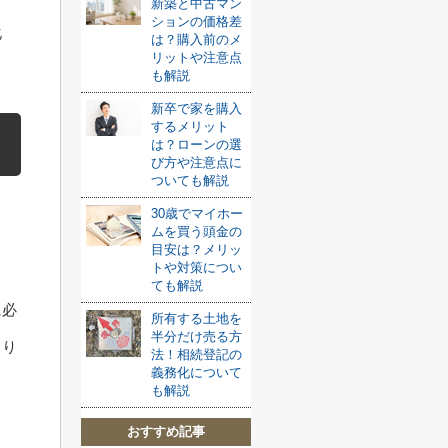
新築と中古マン
ションの価格差
化
は？購入前のメ
リットや注意点
も解説
新卒で家を購入
するメリット
は？ローンの選
び方や注意点に
ついても解説
30歳でマイホー
ムを買う頭金の
目安は？メリッ
トや対策につい
ても解説
に必
所有する土地を
半分だけ売る方
まり
法！相続登記の
義務化について
も解説
おすすめ記事