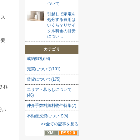
ついて...
引越しで家電を
コス
処分する費用は
いくら？リサイ
クル料金の目安
につい...
必要
カテゴリ
成約御礼(98)
ま
売買について(191)
賃貸について(175)
され
エリア・暮らしについて
(46)
仲介手数料無料物件特集(7)
長い
不動産投資について(5)
ま
>>全ての記事を見る
XML
RSS2.0