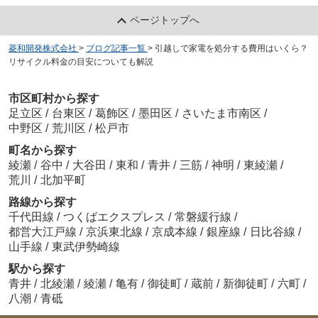
ページトップへ
菱和開発株式会社
>
ブログ記事一覧
>
引越しで家電を処分する費用はいくら？
リサイクル料金の目安についても解説
市区町村から探す
足立区
/
台東区
/
葛飾区
/
墨田区
/
さいたま市南区
/
中野区
/
荒川区
/
松戸市
町名から探す
綾瀬
/
谷中
/
大谷田
/
東和
/
青井
/
三筋
/
神明
/
東綾瀬
/
荒川
/
北加平町
路線から探す
千代田線
/
つくばエクスプレス
/
常磐緩行線
/
都営大江戸線
/
京浜東北線
/
京成本線
/
銀座線
/
日比谷線
/
山手線
/
東武伊勢崎線
駅から探す
青井
/
北綾瀬
/
綾瀬
/
亀有
/
御徒町
/
蔵前
/
新御徒町
/
六町
/
八潮
/
青砥