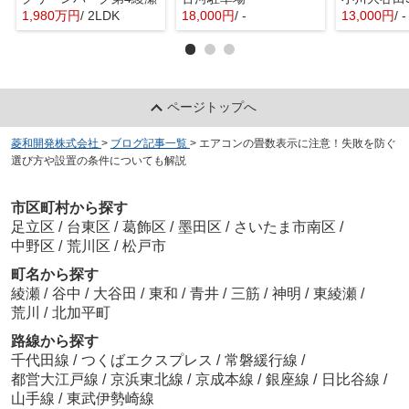
1,980万円
/ 2LDK
18,000円
/ -
13,000円
/ -
ページトップへ
菱和開発株式会社
>
ブログ記事一覧
>
エアコンの畳数表示に注意！失敗を防ぐ
選び方や設置の条件についても解説
市区町村から探す
足立区
/
台東区
/
葛飾区
/
墨田区
/
さいたま市南区
/
中野区
/
荒川区
/
松戸市
町名から探す
綾瀬
/
谷中
/
大谷田
/
東和
/
青井
/
三筋
/
神明
/
東綾瀬
/
荒川
/
北加平町
路線から探す
千代田線
/
つくばエクスプレス
/
常磐緩行線
/
都営大江戸線
/
京浜東北線
/
京成本線
/
銀座線
/
日比谷線
/
山手線
/
東武伊勢崎線