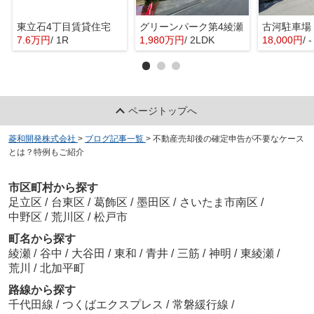
東立石4丁目賃貸住宅
グリーンパーク第4綾瀬
古河駐車場
7.6万円
/ 1R
1,980万円
/ 2LDK
18,000円
/ -
ページトップへ
菱和開発株式会社
>
ブログ記事一覧
>
不動産売却後の確定申告が不要なケース
とは？特例もご紹介
市区町村から探す
足立区
/
台東区
/
葛飾区
/
墨田区
/
さいたま市南区
/
中野区
/
荒川区
/
松戸市
町名から探す
綾瀬
/
谷中
/
大谷田
/
東和
/
青井
/
三筋
/
神明
/
東綾瀬
/
荒川
/
北加平町
路線から探す
千代田線
/
つくばエクスプレス
/
常磐緩行線
/