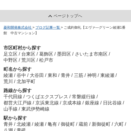
ページトップへ
菱和開発株式会社
>
ブログ記事一覧
>
ご成約御礼【エヴァ―グリーン綾瀬1番
館 中古マンション】
市区町村から探す
足立区
/
台東区
/
葛飾区
/
墨田区
/
さいたま市南区
/
中野区
/
荒川区
/
松戸市
町名から探す
綾瀬
/
谷中
/
大谷田
/
東和
/
青井
/
三筋
/
神明
/
東綾瀬
/
荒川
/
北加平町
路線から探す
千代田線
/
つくばエクスプレス
/
常磐緩行線
/
都営大江戸線
/
京浜東北線
/
京成本線
/
銀座線
/
日比谷線
/
山手線
/
東武伊勢崎線
駅から探す
青井
/
北綾瀬
/
綾瀬
/
亀有
/
御徒町
/
蔵前
/
新御徒町
/
六町
/
八潮
/
青砥