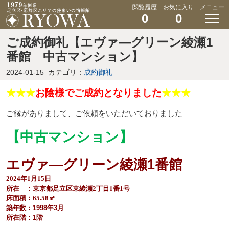
閲覧履歴
お気に入り
メニュー
0
0
ご成約御礼【エヴァ―グリーン綾瀬1
番館 中古マンション】
2024-01-15
カテゴリ：
成約御礼
★★★
お陰様でご成約となりました
★★★
ご縁がありまして、ご依頼をいただいておりました
【中古マンション】
エヴァ―グリーン綾瀬1番館
2024年1月15日
所在 ：東京都足立区東綾瀬2丁目1番1号
床面積：65.58㎡
築年数：1998年3月
所在階：1階