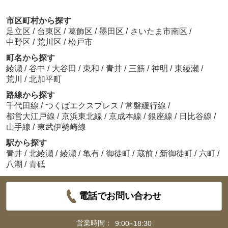
市区町村から探す
足立区
/
台東区
/
葛飾区
/
墨田区
/
さいたま市南区
/
中野区
/
荒川区
/
松戸市
町名から探す
綾瀬
/
谷中
/
大谷田
/
東和
/
青井
/
三筋
/
神明
/
東綾瀬
/
荒川
/
北加平町
路線から探す
千代田線
/
つくばエクスプレス
/
常磐緩行線
/
都営大江戸線
/
京浜東北線
/
京成本線
/
銀座線
/
日比谷線
/
山手線
/
東武伊勢崎線
駅から探す
青井
/
北綾瀬
/
綾瀬
/
亀有
/
御徒町
/
蔵前
/
新御徒町
/
六町
/
八潮
/
青砥
電話でお問い合わせ
営業時間：
9:00~18:30