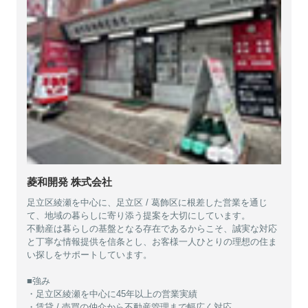
菱和開発 株式会社
足立区綾瀬を中心に、足立区 / 葛飾区に根差した営業を通じ
て、地域の暮らしに寄り添う提案を大切にしています。
不動産は暮らしの基盤となる存在であるからこそ、誠実な対応
と丁寧な情報提供を信条とし、お客様一人ひとりの理想の住ま
い探しをサポートしています。
■強み
・足立区綾瀬を中心に45年以上の営業実績
・賃貸 / 売買の仲介から不動産管理まで幅広く対応